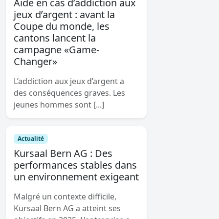
Aide en cas d’addiction aux
jeux d’argent : avant la
Coupe du monde, les
cantons lancent la
campagne «Game-
Changer»
L’addiction aux jeux d’argent a
des conséquences graves. Les
jeunes hommes sont [...]
Actualité
Kursaal Bern AG : Des
performances stables dans
un environnement exigeant
Malgré un contexte difficile,
Kursaal Bern AG a atteint ses