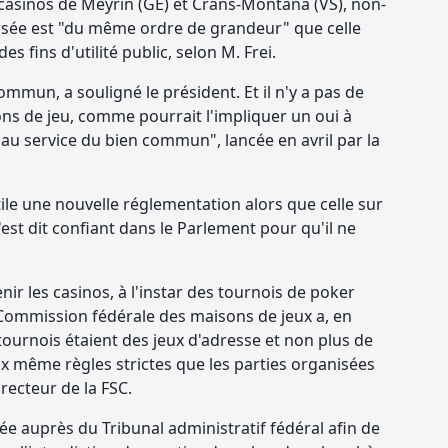
 casinos de Meyrin (GE) et Crans-Montana (VS), non-
rsée est "du même ordre de grandeur" que celle
s fins d'utilité public, selon M. Frei.
ommun, a souligné le président. Et il n'y a pas de
ns de jeu, comme pourrait l'impliquer un oui à
t au service du bien commun", lancée en avril par la
ile une nouvelle réglementation alors que celle sur
s'est dit confiant dans le Parlement pour qu'il ne
ir les casinos, à l'instar des tournois de poker
 Commission fédérale des maisons de jeux a, en
ournois étaient des jeux d'adresse et non plus de
aux même règles strictes que les parties organisées
recteur de la FSC.
ée auprès du Tribunal administratif fédéral afin de