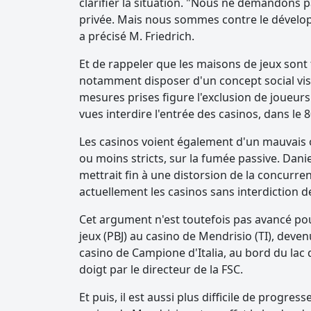
clarifier la situation. "Nous ne demandons p
privée. Mais nous sommes contre le dévelo
a précisé M. Friedrich.
Et de rappeler que les maisons de jeux sont 
notamment disposer d'un concept social visa
mesures prises figure l'exclusion de joueur
vues interdire l'entrée des casinos, dans le 8
Les casinos voient également d'un mauvais o
ou moins stricts, sur la fumée passive. Danie
mettrait fin à une distorsion de la concurren
actuellement les casinos sans interdiction de
Cet argument n'est toutefois pas avancé pou
jeux (PBJ) au casino de Mendrisio (TI), deve
casino de Campione d'Italia, au bord du lac
doigt par le directeur de la FSC.
Et puis, il est aussi plus difficile de progress