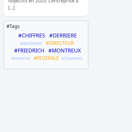
objectifs en 2025. L'entreprise a
[...]
#Tags
#CHIFFRES
#DERRIERE
#DIRECTEUR
#MENDRISIO
#FRIEDRICH
#MONTREUX
#FEDERALE
#INITIATIVE
#TOURNOIS