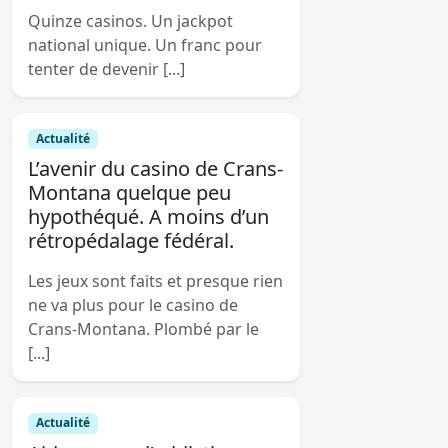
Quinze casinos. Un jackpot
national unique. Un franc pour
tenter de devenir [...]
Actualité
L’avenir du casino de Crans-
Montana quelque peu
hypothéqué. A moins d’un
rétropédalage fédéral.
Les jeux sont faits et presque rien
ne va plus pour le casino de
Crans-Montana. Plombé par le
[...]
Actualité