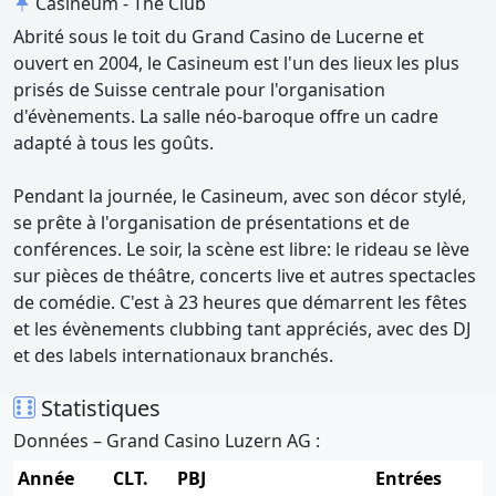
Casineum - The Club
Abrité sous le toit du Grand Casino de Lucerne et
ouvert en 2004, le Casineum est l'un des lieux les plus
prisés de Suisse centrale pour l'organisation
d'évènements. La salle néo-baroque offre un cadre
adapté à tous les goûts.
Pendant la journée, le Casineum, avec son décor stylé,
se prête à l'organisation de présentations et de
conférences. Le soir, la scène est libre: le rideau se lève
sur pièces de théâtre, concerts live et autres spectacles
de comédie. C'est à 23 heures que démarrent les fêtes
et les évènements clubbing tant appréciés, avec des DJ
et des labels internationaux branchés.
Statistiques
Données – Grand Casino Luzern AG :
Année
CLT.
PBJ
Entrées