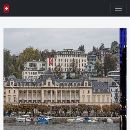
Previous
Next