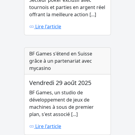
tournois et parties en argent réel
offrant la meilleure action [...]
Lire l'article
BF Games s'étend en Suisse
grâce à un partenariat avec
mycasino
Vendredi 29 aoűt 2025
BF Games, un studio de
développement de jeux de
machines à sous de premier
plan, s'est associé [...]
Lire l'article