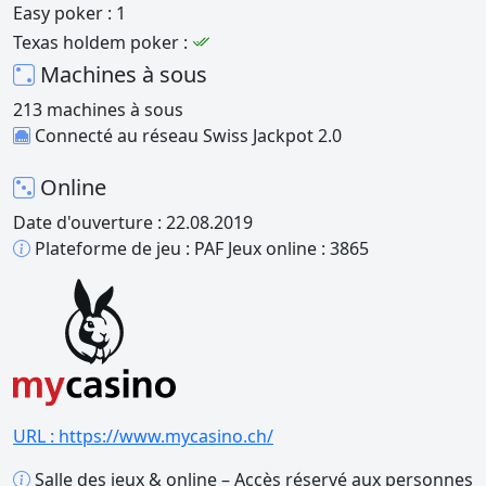
Easy poker : 1
Texas holdem poker :
Machines à sous
213 machines à sous
Connecté au réseau Swiss Jackpot 2.0
Online
Date d'ouverture : 22.08.2019
Plateforme de jeu : PAF Jeux online : 3865
URL : https://www.mycasino.ch/
Salle des jeux & online – Accès réservé aux personnes