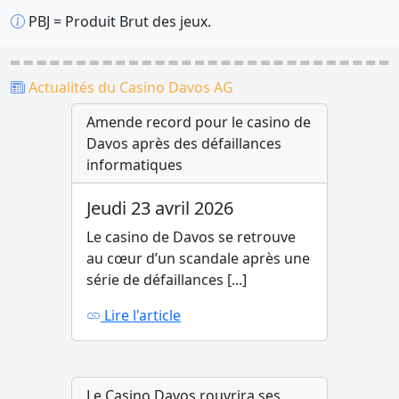
PBJ = Produit Brut des jeux.
Actualités du Casino Davos AG
Amende record pour le casino de
Davos après des défaillances
informatiques
Jeudi 23 avril 2026
Le casino de Davos se retrouve
au cœur d’un scandale après une
série de défaillances [...]
Lire l'article
Le Casino Davos rouvrira ses