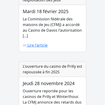
Mardi 18 février 2025
La Commission fédérale des
maisons de jeu (CFMJ) a accordé
au Casino de Davos l'autorisation
[...]
Lire l'article
L'ouverture du casino de Prilly est
repoussée à fin 2025
Jeudi 28 novembre 2024
Ouverture reportée pour les
casinos de Prilly et Winterthour.
La CFMJ annonce des retards dus