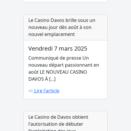
Le Casino Davos brille sous un
nouveau jour dès août à son
nouvel emplacement
Vendredi 7 mars 2025
Communiqué de presse Un
nouveau départ passionnant en
août LE NOUVEAU CASINO
DAVOS À [...]
Lire l'article
Le Casino de Davos obtient
l'autorisation de débuter
l’exploitation des jeux