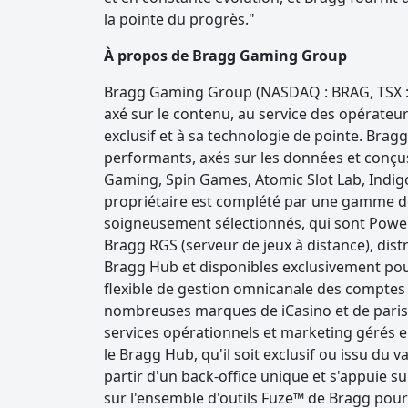
la pointe du progrès."
À propos de Bragg Gaming Group
Bragg Gaming Group (NASDAQ : BRAG, TSX : 
axé sur le contenu, au service des opérateur
exclusif et à sa technologie de pointe. Brag
performants, axés sur les données et conçu
Gaming, Spin Games, Atomic Slot Lab, Indig
propriétaire est complété par une gamme de 
soigneusement sélectionnés, qui sont Powere
Bragg RGS (serveur de jeux à distance), dist
Bragg Hub et disponibles exclusivement pou
flexible de gestion omnicanale des comptes
nombreuses marques de iCasino et de paris 
services opérationnels et marketing gérés en
le Bragg Hub, qu'il soit exclusif ou issu du 
partir d'un back-office unique et s'appuie s
sur l'ensemble d'outils Fuze™ de Bragg pour