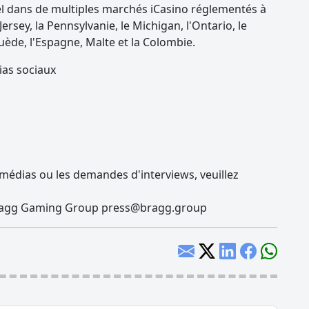
el dans de multiples marchés iCasino réglementés à
rsey, la Pennsylvanie, le Michigan, l'Ontario, le
uède, l'Espagne, Malte et la Colombie.
as sociaux
édias ou les demandes d'interviews, veuillez
 Bragg Gaming Group press@bragg.group