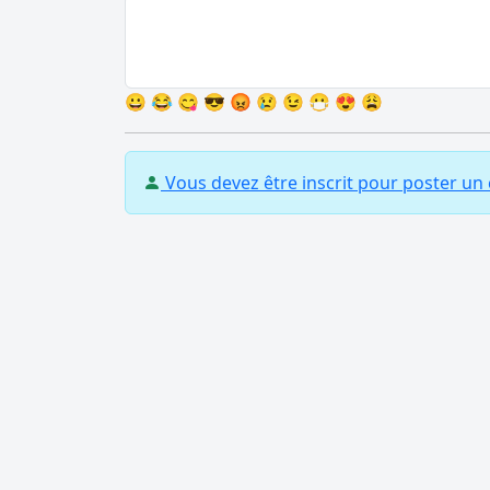
😀
😂
😋
😎
😡
😢
😉
😷
😍
😩
Vous devez être inscrit pour poster u