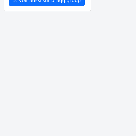
Voir aussi sur bragg.group