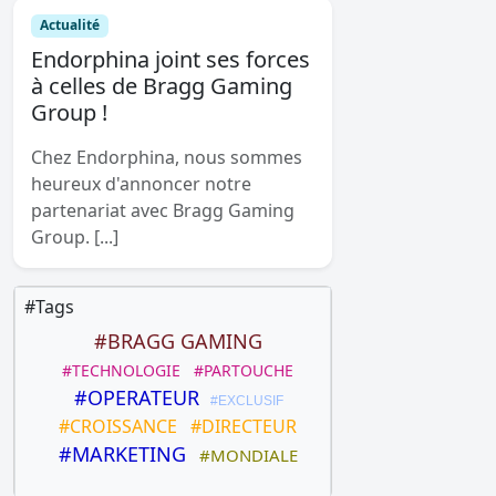
Actualité
Endorphina joint ses forces
à celles de Bragg Gaming
Group !
Chez Endorphina, nous sommes
heureux d'annoncer notre
partenariat avec Bragg Gaming
Group. [...]
#Tags
#BRAGG GAMING
#TECHNOLOGIE
#PARTOUCHE
#OPERATEUR
#EXCLUSIF
#CROISSANCE
#DIRECTEUR
#MARKETING
#MONDIALE