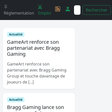
Rechercher
Réglementation
Emploi
Actualité
GameArt renforce son
partenariat avec Bragg
Gaming
GameArt renforce son
partenariat avec Bragg Gaming
Group et touche davantage de
joueurs de [...]
Actualité
Bragg Gaming lance son