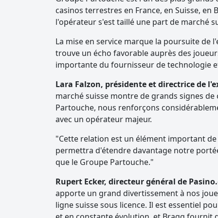
casinos terrestres en France, en Suisse, en 
l'opérateur s'est taillé une part de marché s
La mise en service marque la poursuite de l
trouve un écho favorable auprès des joueurs 
importante du fournisseur de technologie 
Lara Falzon, présidente et directrice de l
marché suisse montre de grands signes de c
Partouche, nous renforçons considérablemen
avec un opérateur majeur.
"Cette relation est un élément important de
permettra d'étendre davantage notre porté
que le Groupe Partouche."
Rupert Ecker, directeur général de Pasino.
apporte un grand divertissement à nos joueu
ligne suisse sous licence. Il est essentiel p
et en constante évolution, et Bragg fournit 