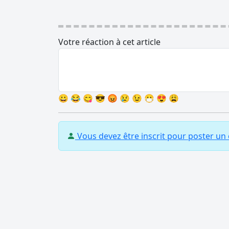
Votre réaction à cet article
😀
😂
😋
😎
😡
😢
😉
😷
😍
😩
Vous devez être inscrit pour poster u