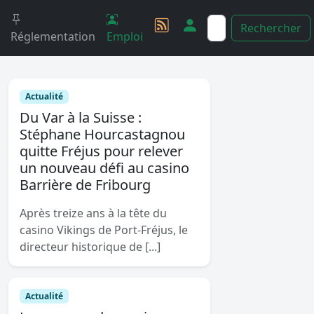
Rechercher
Réglementation
Emploi
Actualité
Du Var à la Suisse :
Stéphane Hourcastagnou
quitte Fréjus pour relever
un nouveau défi au casino
Barrière de Fribourg
Après treize ans à la tête du
casino Vikings de Port-Fréjus, le
directeur historique de [...]
Actualité