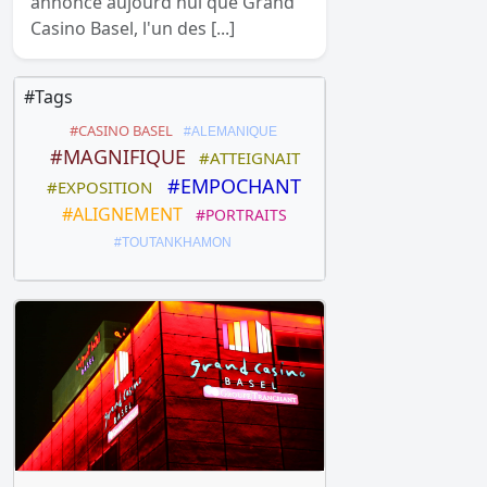
annoncé aujourd'hui que Grand
Casino Basel, l'un des [...]
#Tags
#CASINO BASEL
#ALEMANIQUE
#MAGNIFIQUE
#ATTEIGNAIT
#EMPOCHANT
#EXPOSITION
#ALIGNEMENT
#PORTRAITS
#TOUTANKHAMON