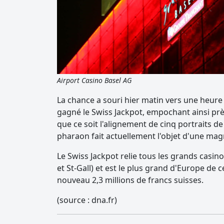
Airport Casino Basel AG
La chance a souri hier matin vers une heure 
gagné le Swiss Jackpot, empochant ainsi près
que ce soit l'alignement de cinq portraits d
pharaon fait actuellement l'objet d'une magn
Le Swiss Jackpot relie tous les grands casi
et St-Gall) et est le plus grand d'Europe de c
nouveau 2,3 millions de francs suisses.
(source : dna.fr)