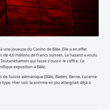
à une joueuse du Casino de Bâle. Elle a en effet
 de 4,6 millions de francs suisses. Le hasard a voulu
e Toutankhamon qui fasse s'ouvrir le coffre. Ce
ifique exposition à Bâle.
nos de Suisse alémanique (Bâle, Baden, Berne, Lucerne
e type. Hier soir, la somme en jeu atteignait déjà à