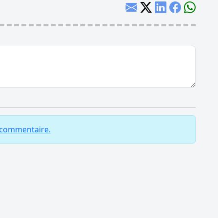
n commentaire.