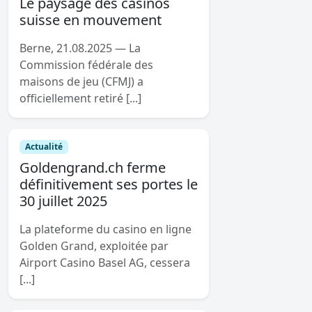
Le paysage des casinos
suisse en mouvement
Berne, 21.08.2025 — La
Commission fédérale des
maisons de jeu (CFMJ) a
officiellement retiré [...]
Actualité
Goldengrand.ch ferme
définitivement ses portes le
30 juillet 2025
La plateforme du casino en ligne
Golden Grand, exploitée par
Airport Casino Basel AG, cessera
[...]