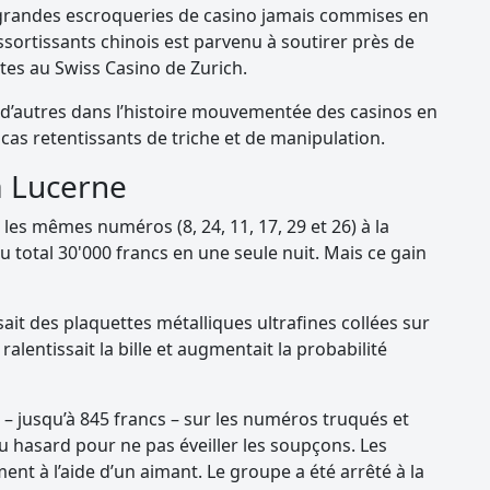
us grandes escroqueries de casino jamais commises en
sortissants chinois est parvenu à soutirer près de
es au Swiss Casino de Zurich.
i d’autres dans l’histoire mouvementée des casinos en
cas retentissants de triche et de manipulation.
à Lucerne
les mêmes numéros (8, 24, 11, 17, 29 et 26) à la
 total 30'000 francs en une seule nuit. Mais ce gain
isait des plaquettes métalliques ultrafines collées sur
alentissait la bille et augmentait la probabilité
– jusqu’à 845 francs – sur les numéros truqués et
 hasard pour ne pas éveiller les soupçons. Les
ent à l’aide d’un aimant. Le groupe a été arrêté à la