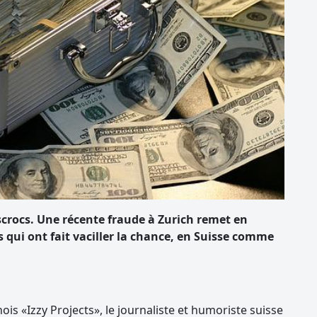
escrocs. Une récente fraude à Zurich remet en
 qui ont fait vaciller la chance, en Suisse comme
s «Izzy Projects», le journaliste et humoriste suisse