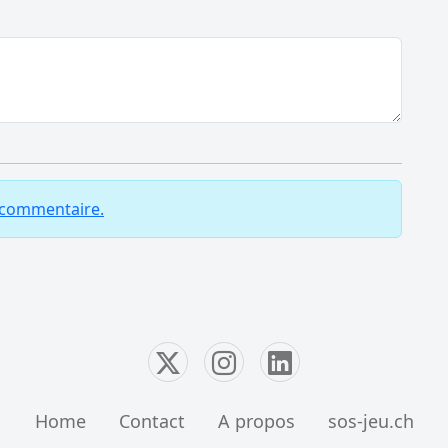
n commentaire.
Home
Contact
A propos
sos-jeu.ch