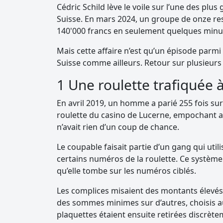
Cédric Schild lève le voile sur l’une des pl
Suisse. En mars 2024, un groupe de onze res
140'000 francs en seulement quelques minut
Mais cette affaire n’est qu’un épisode parm
Suisse comme ailleurs. Retour sur plusieurs 
1 Une roulette trafiquée 
En avril 2019, un homme a parié 255 fois sur 
roulette du casino de Lucerne, empochant au
n’avait rien d’un coup de chance.
Le coupable faisait partie d’un gang qui util
certains numéros de la roulette. Ce système r
qu’elle tombe sur les numéros ciblés.
Les complices misaient des montants élevés 
des sommes minimes sur d’autres, choisis au
plaquettes étaient ensuite retirées discrètem