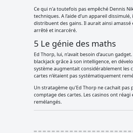
Ce qui n'a toutefois pas empêché Dennis Ni
techniques. A l’aide d’un appareil dissimulé
distribuent des gains. Il aurait ainsi amassé
arrêté et incarcéré.
5 Le génie des maths
Ed Thorp, lui, n’avait besoin d’aucun gadget
blackjack grâce à son intelligence, en dév
système augmentait considérablement les c
cartes n’étaient pas systématiquement remé
Un stratagème qu'Ed Thorp ne cachait pas pui
comptage des cartes. Les casinos ont réagi e
remélangés.