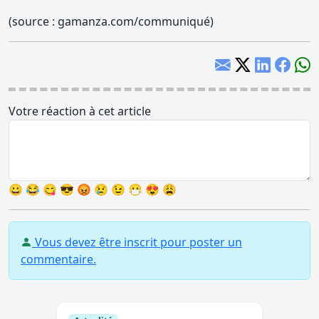
(source : gamanza.com/communiqué)
Votre réaction à cet article
😀
😂
😋
😎
😡
😢
😉
😷
😍
😩
Vous devez être inscrit pour poster un
commentaire.