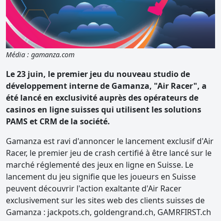
Média : gamanza.com
Le 23 juin, le premier jeu du nouveau studio de
développement interne de Gamanza, "Air Racer", a
été lancé en exclusivité auprès des opérateurs de
casinos en ligne suisses qui utilisent les solutions
PAMS et CRM de la société.
Gamanza est ravi d'annoncer le lancement exclusif d'Air
Racer, le premier jeu de crash certifié à être lancé sur le
marché réglementé des jeux en ligne en Suisse. Le
lancement du jeu signifie que les joueurs en Suisse
peuvent découvrir l'action exaltante d'Air Racer
exclusivement sur les sites web des clients suisses de
Gamanza : jackpots.ch, goldengrand.ch, GAMRFIRST.ch