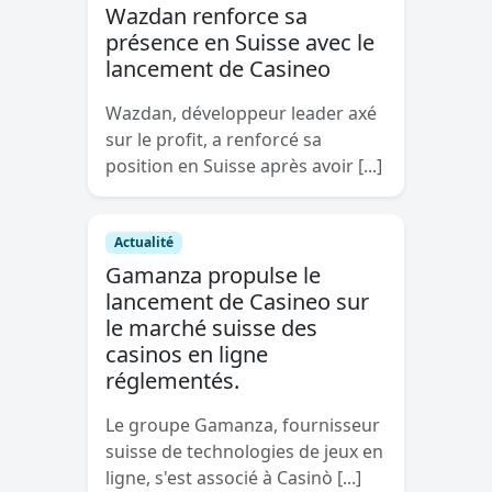
Wazdan renforce sa
présence en Suisse avec le
lancement de Casineo
Wazdan, développeur leader axé
sur le profit, a renforcé sa
position en Suisse après avoir [...]
Actualité
Gamanza propulse le
lancement de Casineo sur
le marché suisse des
casinos en ligne
réglementés.
Le groupe Gamanza, fournisseur
suisse de technologies de jeux en
ligne, s'est associé à Casinò [...]