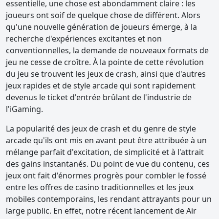
essentielle, une chose est abondamment claire : les
joueurs ont soif de quelque chose de différent. Alors
qu'une nouvelle génération de joueurs émerge, à la
recherche d'expériences excitantes et non
conventionnelles, la demande de nouveaux formats de
jeu ne cesse de croître. À la pointe de cette révolution
du jeu se trouvent les jeux de crash, ainsi que d'autres
jeux rapides et de style arcade qui sont rapidement
devenus le ticket d'entrée brûlant de l'industrie de
l'iGaming.
La popularité des jeux de crash et du genre de style
arcade qu'ils ont mis en avant peut être attribuée à un
mélange parfait d'excitation, de simplicité et à l'attrait
des gains instantanés. Du point de vue du contenu, ces
jeux ont fait d'énormes progrès pour combler le fossé
entre les offres de casino traditionnelles et les jeux
mobiles contemporains, les rendant attrayants pour un
large public. En effet, notre récent lancement de Air