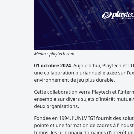
Média : playtech.com
01 octobre 2024
. Aujourd'hui, Playtech et 
une collaboration pluriannuelle axée sur l'e
environnement de jeu plus durable.
Cette collaboration verra Playtech et l'Intern
ensemble sur divers sujets d'intérêt mutuel
deux organisations.
Fondée en 1994, l'UNLV IGI fournit des solu
pointe et une formation de cadres à l'indus
temps, les principaux domaines d'intérêt de c