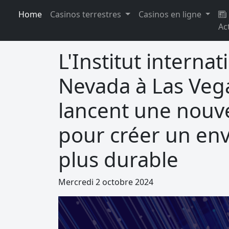
Home
Casinos terrestres
Casinos en ligne
Ac
L'Institut interna
Nevada à Las Vega
lancent une nouve
pour créer un en
plus durable
Mercredi 2 octobre 2024