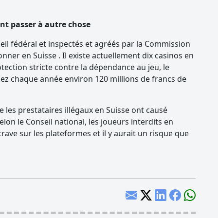
nt passer à autre chose
seil fédéral et inspectés et agréés par la Commission
nner en Suisse . Il existe actuellement dix casinos en
otection stricte contre la dépendance au jeu, le
sez chaque année environ 120 millions de francs de
ue les prestataires illégaux en Suisse ont causé
n le Conseil national, les joueurs interdits en
rave sur les plateformes et il y aurait un risque que