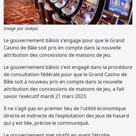
Image par stokpic
Le gouvernement bâlois s'engage pour que le Grand
Casino de Bâle soit pris en compte dans la nouvelle
attribution des concessions de maisons de jeu.
Le gouvernement bâlois s'est engagé dans la procédure
de consultation fédérale pour que le Grand Casino de
Bâle soit à nouveau pris en compte dans la nouvelle
attribution des concessions de maisons de jeu, a fait
savoir l'exécutif mardi 21 mars 2023.
Il ne s'agit pas en premier lieu de l'utilité économique
directe et indirecte de l'exploitation des jeux de hasard
qui y est liée, précise le communiqué.
Le gouvernement met plutôt en avant l'étroite