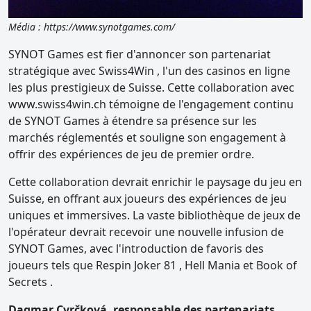
Média : https://www.synotgames.com/
SYNOT Games est fier d'annoncer son partenariat
stratégique avec Swiss4Win , l'un des casinos en ligne
les plus prestigieux de Suisse. Cette collaboration avec
www.swiss4win.ch témoigne de l'engagement continu
de SYNOT Games à étendre sa présence sur les
marchés réglementés et souligne son engagement à
offrir des expériences de jeu de premier ordre.
Cette collaboration devrait enrichir le paysage du jeu en
Suisse, en offrant aux joueurs des expériences de jeu
uniques et immersives. La vaste bibliothèque de jeux de
l'opérateur devrait recevoir une nouvelle infusion de
SYNOT Games, avec l'introduction de favoris des
joueurs tels que Respin Joker 81 , Hell Mania et Book of
Secrets .
Dagmar Cvrčková, responsable des partenariats