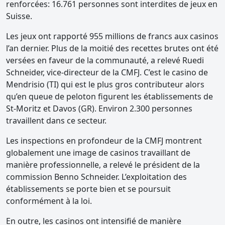
renforcées: 16.761 personnes sont interdites de jeux en
Suisse.
Les jeux ont rapporté 955 millions de francs aux casinos
l’an dernier. Plus de la moitié des recettes brutes ont été
versées en faveur de la communauté, a relevé Ruedi
Schneider, vice-directeur de la CMFJ. C’est le casino de
Mendrisio (TI) qui est le plus gros contributeur alors
qu’en queue de peloton figurent les établissements de
St-Moritz et Davos (GR). Environ 2.300 personnes
travaillent dans ce secteur.
Les inspections en profondeur de la CMFJ montrent
globalement une image de casinos travaillant de
manière professionnelle, a relevé le président de la
commission Benno Schneider. L’exploitation des
établissements se porte bien et se poursuit
conformément à la loi.
En outre, les casinos ont intensifié de manière