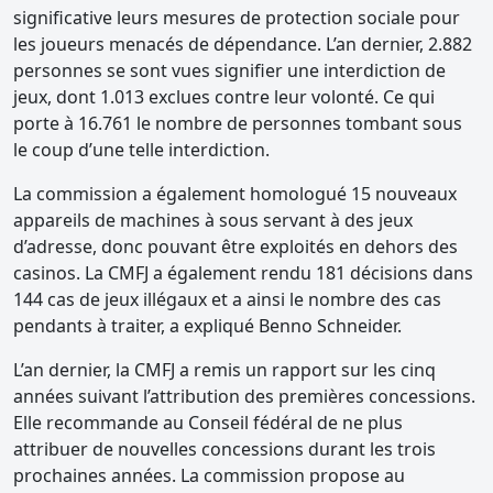
significative leurs mesures de protection sociale pour
les joueurs menacés de dépendance. L’an dernier, 2.882
personnes se sont vues signifier une interdiction de
jeux, dont 1.013 exclues contre leur volonté. Ce qui
porte à 16.761 le nombre de personnes tombant sous
le coup d’une telle interdiction.
La commission a également homologué 15 nouveaux
appareils de machines à sous servant à des jeux
d’adresse, donc pouvant être exploités en dehors des
casinos. La CMFJ a également rendu 181 décisions dans
144 cas de jeux illégaux et a ainsi le nombre des cas
pendants à traiter, a expliqué Benno Schneider.
L’an dernier, la CMFJ a remis un rapport sur les cinq
années suivant l’attribution des premières concessions.
Elle recommande au Conseil fédéral de ne plus
attribuer de nouvelles concessions durant les trois
prochaines années. La commission propose au