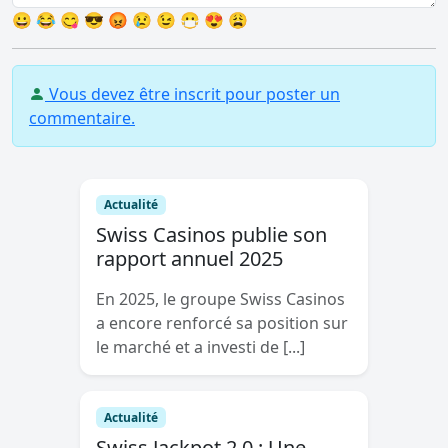
😀
😂
😋
😎
😡
😢
😉
😷
😍
😩
Vous devez être inscrit pour poster un
commentaire.
Actualité
Swiss Casinos publie son
rapport annuel 2025
En 2025, le groupe Swiss Casinos
a encore renforcé sa position sur
le marché et a investi de [...]
Actualité
Swiss Jackpot 2.0 : Une