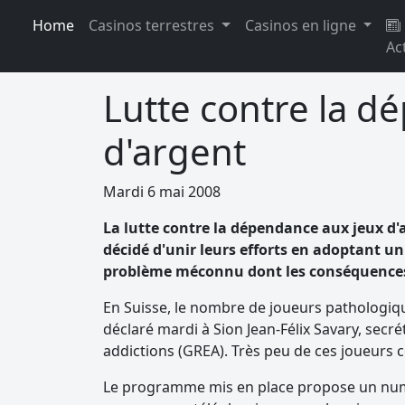
Home
Casinos terrestres
Casinos en ligne
Ac
Lutte contre la d
d'argent
Mardi 6 mai 2008
La lutte contre la dépendance aux jeux d'
décidé d'unir leurs efforts en adoptant 
problème méconnu dont les conséquences
En Suisse, le nombre de joueurs pathologiqu
déclaré mardi à Sion Jean-Félix Savary, se
addictions (GREA). Très peu de ces joueurs c
Le programme mis en place propose un numé