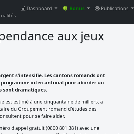
Dashboard
🍀 Bonus
Publications
tualités
épendance aux jeux
argent s'intensifie. Les cantons romands ont
un programme intercantonal pour aborder un
 sont dramatiques.
e est estimé à une cinquantaine de milliers, a
crétaire du Groupement romand d'études des
onsultent pour se faire aider.
ro d'appel gratuit (0800 801 381) avec une