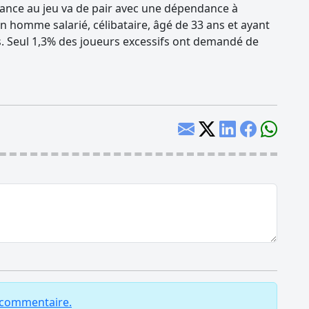
dance au jeu va de pair avec une dépendance à
n homme salarié, célibataire, âgé de 33 ans et ayant
ns. Seul 1,3% des joueurs excessifs ont demandé de
n commentaire.