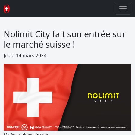
Nolimit City fait son entrée sur
le marché suisse !
Jeudi 14 mars 2024
Média : nolimitcity.com