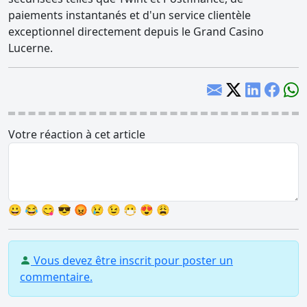
paiements instantanés et d'un service clientèle
exceptionnel directement depuis le Grand Casino
Lucerne.
Votre réaction à cet article
😀
😂
😋
😎
😡
😢
😉
😷
😍
😩
Vous devez être inscrit pour poster un
commentaire.