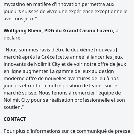
mycasino en matière d'innovation permettra aux
joueurs suisses de vivre une expérience exceptionnelle
avec nos jeux."
Wolfgang Bliem, PDG du Grand Casino Luzern,
a
déclaré ;
"Nous sommes ravis d'être le deuxième [nouveau]
marché après la Grèce [cette année] à lancer les jeux
innovants de Nolimit City et de voir notre offre de jeux
en ligne augmenter. La gamme de jeux au design
moderne offre de nouvelles aventures de jeu à nos
joueurs et renforce notre position de leader sur le
marché suisse. Nous tenons à remercier l'équipe de
Nolimit City pour sa réalisation professionnelle et son
soutien."
CONTACT
Pour plus d'informations sur ce communiqué de presse