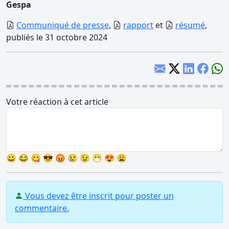
Gespa
Communiqué de presse
,
rapport
et
résumé
,
publiés le 31 octobre 2024
Votre réaction à cet article
😀
😂
😋
😎
😡
😢
😉
😷
😍
😩
Vous devez être inscrit pour poster un
commentaire.