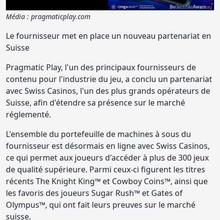
Média : pragmaticplay.com
Le fournisseur met en place un nouveau partenariat en
Suisse
Pragmatic Play, l'un des principaux fournisseurs de
contenu pour l'industrie du jeu, a conclu un partenariat
avec Swiss Casinos, l'un des plus grands opérateurs de
Suisse, afin d'étendre sa présence sur le marché
réglementé.
L'ensemble du portefeuille de machines à sous du
fournisseur est désormais en ligne avec Swiss Casinos,
ce qui permet aux joueurs d'accéder à plus de 300 jeux
de qualité supérieure. Parmi ceux-ci figurent les titres
récents The Knight King™ et Cowboy Coins™, ainsi que
les favoris des joueurs Sugar Rush™ et Gates of
Olympus™, qui ont fait leurs preuves sur le marché
suisse.