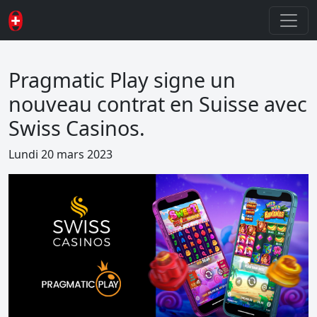
Pragmatic Play signe un
nouveau contrat en Suisse avec
Swiss Casinos.
Lundi 20 mars 2023