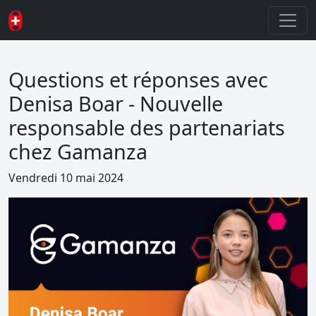
Questions et réponses avec
Denisa Boar - Nouvelle
responsable des partenariats
chez Gamanza
Vendredi 10 mai 2024