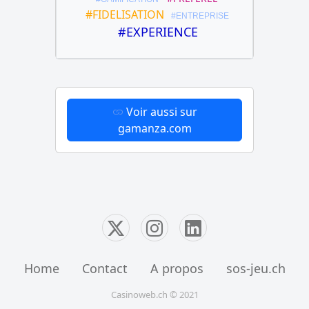
#FIDELISATION
#ENTREPRISE
#EXPERIENCE
Voir aussi sur
gamanza.com
Home
Contact
A propos
sos-jeu.ch
Casinoweb.ch © 2021