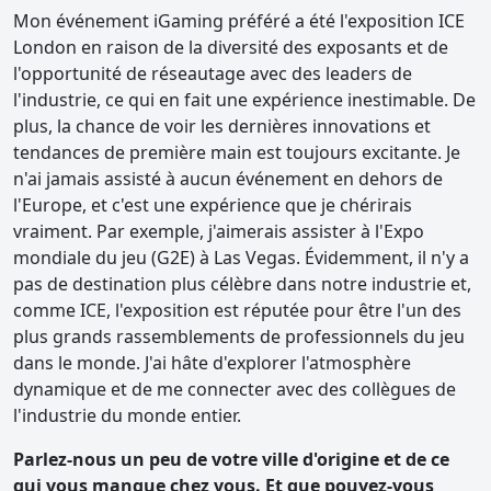
Mon événement iGaming préféré a été l'exposition ICE
London en raison de la diversité des exposants et de
l'opportunité de réseautage avec des leaders de
l'industrie, ce qui en fait une expérience inestimable. De
plus, la chance de voir les dernières innovations et
tendances de première main est toujours excitante. Je
n'ai jamais assisté à aucun événement en dehors de
l'Europe, et c'est une expérience que je chérirais
vraiment. Par exemple, j'aimerais assister à l'Expo
mondiale du jeu (G2E) à Las Vegas. Évidemment, il n'y a
pas de destination plus célèbre dans notre industrie et,
comme ICE, l'exposition est réputée pour être l'un des
plus grands rassemblements de professionnels du jeu
dans le monde. J'ai hâte d'explorer l'atmosphère
dynamique et de me connecter avec des collègues de
l'industrie du monde entier.
Parlez-nous un peu de votre ville d'origine et de ce
qui vous manque chez vous. Et que pouvez-vous