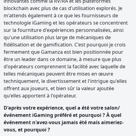
innovantes comme la RV/RA et les plateformes
blockchain avec plus de cas d'utilisation explorés. Je
m'attends également à ce que les fournisseurs de
technologie iGaming et les opérateurs se concentrent
sur la fourniture d'expériences personnalisées, ainsi
qu'une utilisation plus large de mécaniques de
fidélisation et de gamification. C'est pourquoi je crois
fermement que Gamanza est bien positionnée pour
être un leader dans ce domaine, à mesure que plus
d'opérateurs comprennent la facilité avec laquelle de
telles mécaniques peuvent être mises en œuvre
techniquement, le divertissement et l'intrigue qu'elles
offrent aux joueurs, et bien sûr la valeur ajoutée
qu'elles apportent à l'opérateur.
D'après votre expérience, quel a été votre salon/
événement iGaming préféré et pourquoi ? À quel
événement n'avez-vous jamais été mais aimeriez-
vous, et pourquoi ?