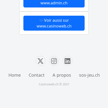
www.admin.ch
Voir aussi sur
www.casinoweb.ch
Home
Contact
A propos
sos-jeu.ch
Casinoweb.ch © 2021