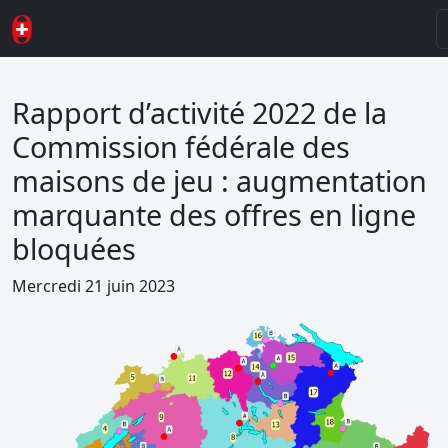
Rapport d’activité 2022 de la
Commission fédérale des
maisons de jeu : augmentation
marquante des offres en ligne
bloquées
Mercredi 21 juin 2023