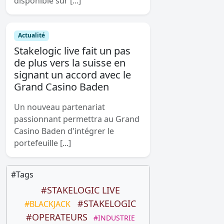
disponible sur [...]
Actualité
Stakelogic live fait un pas
de plus vers la suisse en
signant un accord avec le
Grand Casino Baden
Un nouveau partenariat
passionnant permettra au Grand
Casino Baden d'intégrer le
portefeuille [...]
#Tags
#STAKELOGIC LIVE
#STAKELOGIC
#BLACKJACK
#OPERATEURS
#INDUSTRIE