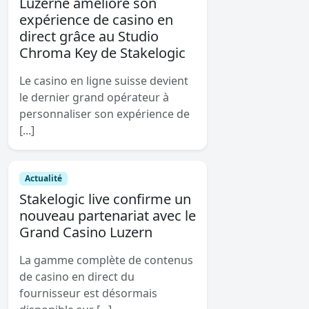
Luzerne améliore son
expérience de casino en
direct grâce au Studio
Chroma Key de Stakelogic
Le casino en ligne suisse devient
le dernier grand opérateur à
personnaliser son expérience de
[...]
Actualité
Stakelogic live confirme un
nouveau partenariat avec le
Grand Casino Luzern
La gamme complète de contenus
de casino en direct du
fournisseur est désormais