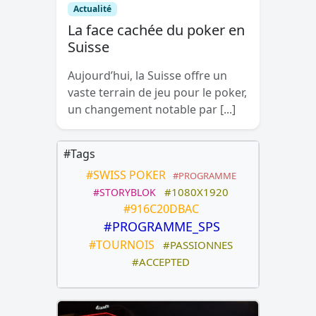
Actualité
La face cachée du poker en
Suisse
Aujourd’hui, la Suisse offre un
vaste terrain de jeu pour le poker,
un changement notable par [...]
#Tags
#SWISS POKER
#PROGRAMME
#1080X1920
#STORYBLOK
#916C20DBAC
#PROGRAMME_SPS
#TOURNOIS
#PASSIONNES
#ACCEPTED