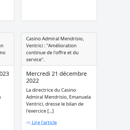
Casino Admiral Mendrisio,
un
Ventrici : "Amélioration
ino
continue de l'offre et du
service".
2023
Mercredi 21 décembre
2022
La directrice du Casino
n
Admiral Mendrisio, Emanuela
Ventrici, dresse le bilan de
l'exercice [...]
Lire l'article