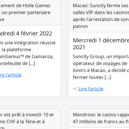
cement de Hölle Games
Macao: Suncity ferme ses
 un premier partenaire
salles VIP dans les casino
se
après l'arrestation de son
patron
dredi 4 février 2022
Mercredi 1 décembr
s une intégration réussie
2021
 la plateforme
inGenius™ de Gamanza,
Suncity Group, un import
ortefeuille de [...]
opérateur de voyages de
loisirs à Macao, a décidé 
re l'article
fermer toutes [...]
Lire l'article
r est prêt à investir 10 et
Mendrisio: le casino rapp
io CHF à la Tène et à
47 millions de francs au fi
ch