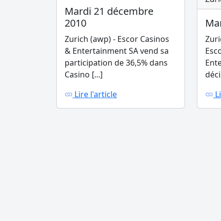
Mardi 21 décembre
2010
Mar
Zurich (awp) - Escor Casinos
Zuri
& Entertainment SA vend sa
Esc
participation de 36,5% dans
Ent
Casino [...]
déci
Lire l'article
Li