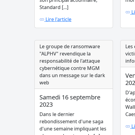
son principal actionnaire,
moné
Standard [...]
Li
Lire l'article
Le groupe de ransomware
Les
"ALPHV" revendique la
vict
responsabilité de l'attaque
inf
cybernétique contre MGM
Ven
dans un message sur le dark
20
web
D'ap
Samedi 16 septembre
éco
2023
Wall
Dans le dernier
Caes
rebondissement d'une saga
Li
d'une semaine impliquant les