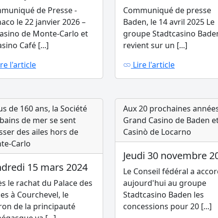
muniqué de Presse -
Communiqué de presse
co le 22 janvier 2026 –
Baden, le 14 avril 2025 Le
asino de Monte-Carlo et
groupe Stadtcasino Bade
asino Café [...]
revient sur un [...]
re l'article
Lire l'article
us de 160 ans, la Société
Aux 20 prochaines année
bains de mer se sent
Grand Casino de Baden e
ser des ailes hors de
Casinò de Locarno
te-Carlo
Jeudi 30 novembre 2
dredi 15 mars 2024
Le Conseil fédéral a acco
s le rachat du Palace des
aujourd'hui au groupe
es à Courchevel, le
Stadtcasino Baden les
ron de la principauté
concessions pour 20 [...]