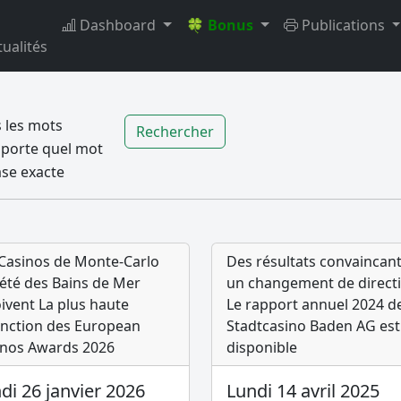
Dashboard
🍀 Bonus
Publications
tualités
 les mots
Rechercher
porte quel mot
se exacte
 Casinos de Monte-Carlo
Des résultats convaincant
été des Bains de Mer
un changement de directi
ivent La plus haute
Le rapport annuel 2024 d
inction des European
Stadtcasino Baden AG est
inos Awards 2026
disponible
di 26 janvier 2026
Lundi 14 avril 2025