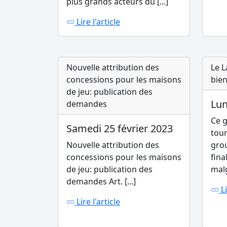
plus grands acteurs du [...]
Lire l'article
Nouvelle attribution des
Le L
concessions pour les maisons
bien
de jeu: publication des
Lun
demandes
Ce 
Samedi 25 février 2023
tour
Nouvelle attribution des
gro
concessions pour les maisons
fina
de jeu: publication des
malg
demandes Art. [...]
Li
Lire l'article