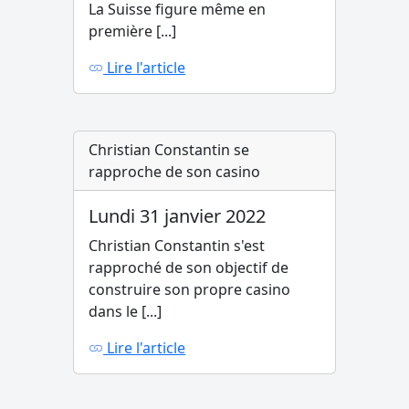
La Suisse figure même en
première [...]
Lire l'article
Christian Constantin se
rapproche de son casino
Lundi 31 janvier 2022
Christian Constantin s'est
rapproché de son objectif de
construire son propre casino
dans le [...]
Lire l'article