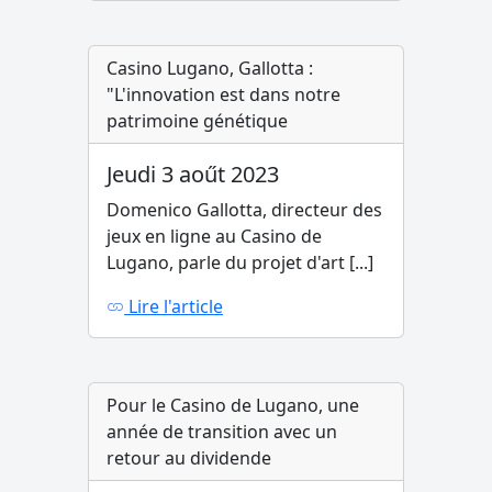
Casino Lugano, Gallotta :
"L'innovation est dans notre
patrimoine génétique
Jeudi 3 aoűt 2023
Domenico Gallotta, directeur des
jeux en ligne au Casino de
Lugano, parle du projet d'art [...]
Lire l'article
Pour le Casino de Lugano, une
année de transition avec un
retour au dividende