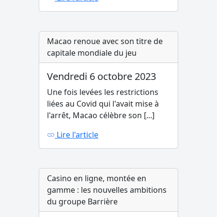
Macao renoue avec son titre de
capitale mondiale du jeu
Vendredi 6 octobre 2023
Une fois levées les restrictions
liées au Covid qui l'avait mise à
l'arrêt, Macao célèbre son [...]
Lire l'article
Casino en ligne, montée en
gamme : les nouvelles ambitions
du groupe Barrière