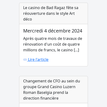
Le casino de Bad Ragaz fête sa
réouverture dans le style Art
déco
Mercredi 4 décembre 2024
Après quatre mois de travaux de
rénovation d'un coût de quatre
millions de francs, le casino [...]
Lire l'article
Changement de CFO au sein du
groupe Grand Casino Luzern
Roman Baselgia prend la
direction financière