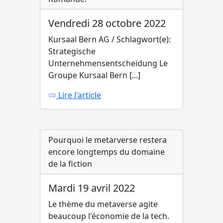
Vendredi 28 octobre 2022
Kursaal Bern AG / Schlagwort(e):
Strategische
Unternehmensentscheidung Le
Groupe Kursaal Bern [...]
Lire l'article
Pourquoi le metarverse restera
encore longtemps du domaine
de la fiction
Mardi 19 avril 2022
Le thème du metaverse agite
beaucoup l'économie de la tech.