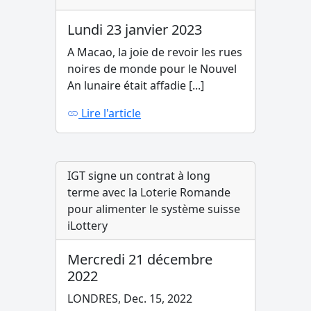
Lundi 23 janvier 2023
A Macao, la joie de revoir les rues
noires de monde pour le Nouvel
An lunaire était affadie [...]
Lire l'article
IGT signe un contrat à long
terme avec la Loterie Romande
pour alimenter le système suisse
iLottery
Mercredi 21 décembre
2022
LONDRES, Dec. 15, 2022