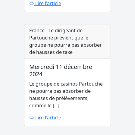
Lire l'article
France - Le dirigeant de
Partouche prévient que le
groupe ne pourra pas absorber
de hausses de taxe
Mercredi 11 décembre
2024
Le groupe de casinos Partouche
ne pourra pas absorber de
hausses de prélèvements,
comme le [...]
Lire l'article