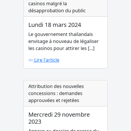
casinos malgré la
désapprobation du public
Lundi 18 mars 2024
Le gouvernement thaïlandais
envisage à nouveau de légaliser
les casinos pour attirer les [...]
Lire l'article
Attribution des nouvelles
concessions : demandes
approuvées et rejetées
Mercredi 29 novembre
2023