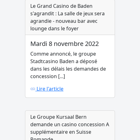
Le Grand Casino de Baden
s'agrandit : La salle de jeux sera
agrandie - nouveau bar avec
lounge dans le foyer
Mardi 8 novembre 2022
Comme annoncé, le groupe
Stadtcasino Baden a déposé
dans les délais les demandes de
concession [...]
Lire l'article
Le Groupe Kursaal Bern
demande un casino concession A
supplémentaire en Suisse
Romande.