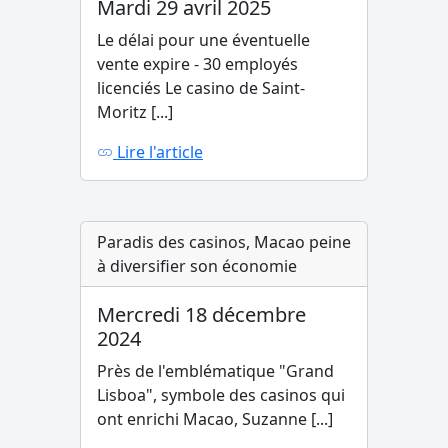
Mardi 29 avril 2025
Le délai pour une éventuelle
vente expire - 30 employés
licenciés Le casino de Saint-
Moritz [...]
Lire l'article
Paradis des casinos, Macao peine
à diversifier son économie
Mercredi 18 décembre
2024
Près de l'emblématique "Grand
Lisboa", symbole des casinos qui
ont enrichi Macao, Suzanne [...]