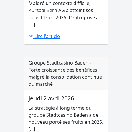
Malgré un contexte difficile,
Kursaal Bern AG a atteint ses
objectifs en 2025. L'entreprise a
[...]
Lire l'article
Groupe Stadtcasino Baden -
Forte croissance des bénéfices
malgré la consolidation continue
du marché
Jeudi 2 avril 2026
La stratégie à long terme du
groupe Stadtcasino Baden a de
nouveau porté ses fruits en 2025.
[...]