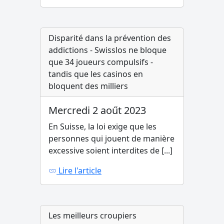
Disparité dans la prévention des
addictions - Swisslos ne bloque
que 34 joueurs compulsifs -
tandis que les casinos en
bloquent des milliers
Mercredi 2 aoűt 2023
En Suisse, la loi exige que les
personnes qui jouent de manière
excessive soient interdites de [...]
Lire l'article
Les meilleurs croupiers