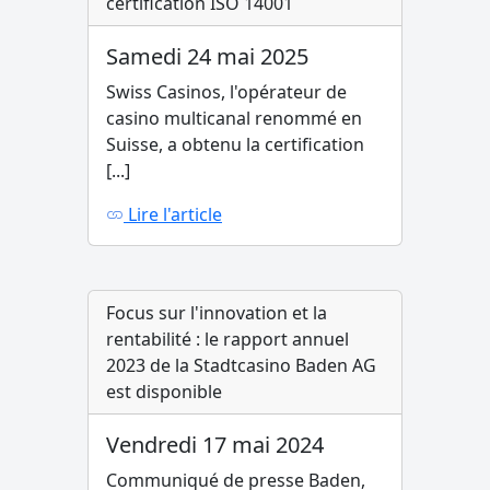
certification ISO 14001
Samedi 24 mai 2025
Swiss Casinos, l'opérateur de
casino multicanal renommé en
Suisse, a obtenu la certification
[...]
Lire l'article
Focus sur l'innovation et la
rentabilité : le rapport annuel
2023 de la Stadtcasino Baden AG
est disponible
Vendredi 17 mai 2024
Communiqué de presse Baden,