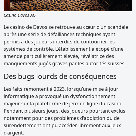
Casino Davos AG
Le casino de Davos se retrouve au cœur d’un scandale
après une série de défaillances techniques ayant
permis à des joueurs interdits de contourner les
systèmes de contrôle. L’établissement a écopé d’une
amende particulièrement élevée, révélatrice des
manquements jugés graves par les autorités suisses.
Des bugs lourds de conséquences
Les faits remontent à 2023, lorsqu’une mise à jour
informatique a provoqué un dysfonctionnement
majeur sur la plateforme de jeux en ligne du casino.
Pendant plusieurs jours, des joueurs pourtant exclus
notamment pour des problèmes d’addiction ou de
surendettement ont pu accéder librement aux jeux
d’argent.