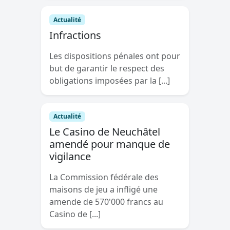
Actualité
Infractions
Les dispositions pénales ont pour
but de garantir le respect des
obligations imposées par la [...]
Actualité
Le Casino de Neuchâtel
amendé pour manque de
vigilance
La Commission fédérale des
maisons de jeu a infligé une
amende de 570'000 francs au
Casino de [...]