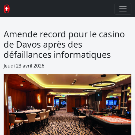
Amende record pour le casino
de Davos après des
défaillances informatiques
Jeudi 23 avril 2026