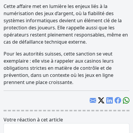
Cette affaire met en lumière les enjeux liés à la
numérisation des jeux d’argent, où la fiabilité des
systèmes informatiques devient un élément clé de la
protection des joueurs. Elle rappelle aussi que les
opérateurs restent pleinement responsables, même en
cas de défaillance technique externe.
Pour les autorités suisses, cette sanction se veut
exemplaire : elle vise à rappeler aux casinos leurs
obligations strictes en matière de contrôle et de
prévention, dans un contexte où les jeux en ligne
prennent une place croissante.
Votre réaction à cet article