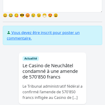
😀
😂
😋
😎
😡
😢
😉
😷
😍
😩
Vous devez être inscrit pour poster un
commentaire.
Actualité
Le Casino de Neuchâtel
condamné à une amende
de 570'850 francs
Le Tribunal administratif fédéral a
confirmé l’amende de 570'850
francs infligée au Casino de [...]