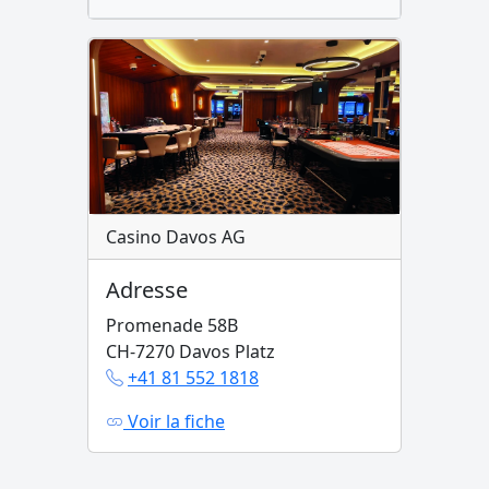
Casino Davos AG
Adresse
Promenade 58B
CH-7270 Davos Platz
+41 81 552 1818
Voir la fiche