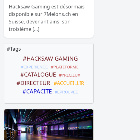
Hacksaw Gaming est désormais
disponible sur 7Melons.ch en
Suisse, devenant ainsi son
troisième [...]
#Tags
#HACKSAW GAMING
#PLATEFORME
#EXPERIENCE
#CATALOGUE
#PRECIEUX
#DIRECTEUR
#ACCUEILLIR
#CAPACITE
#EPROUVEE