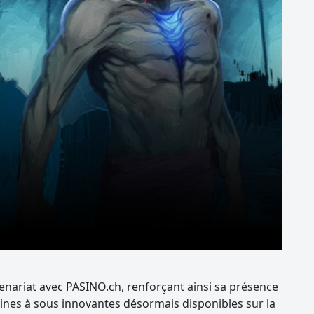
riat avec PASINO.ch, renforçant ainsi sa présence
ines à sous innovantes désormais disponibles sur la