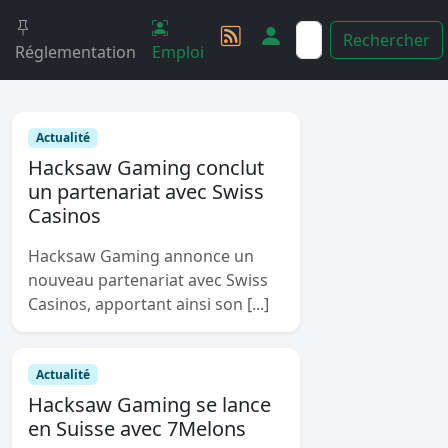
Rechercher
Réglementation
Emploi
Actualité
Hacksaw Gaming conclut
un partenariat avec Swiss
Casinos
Hacksaw Gaming annonce un
nouveau partenariat avec Swiss
Casinos, apportant ainsi son [...]
Actualité
Hacksaw Gaming se lance
en Suisse avec 7Melons