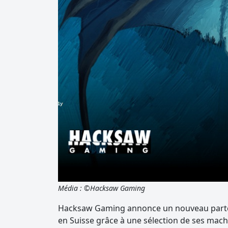
Média : ©Hacksaw Gaming
Hacksaw Gaming annonce un nouveau partena
en Suisse grâce à une sélection de ses mach