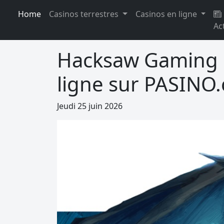
Home
Casinos terrestres
Casinos en ligne
Ac
Hacksaw Gaming e
ligne sur PASINO.
Jeudi 25 juin 2026