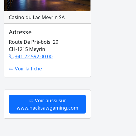
Casino du Lac Meyrin SA
Adresse
Route De Pré-bois, 20
CH-1215 Meyrin
+41 22 592 00 00
Voir la fiche
Voir aussi sur
www.hacksawgaming.com