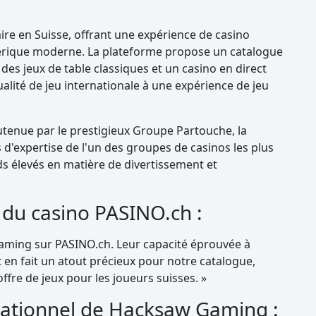
re en Suisse, offrant une expérience de casino
érique moderne. La plateforme propose un catalogue
es jeux de table classiques et un casino en direct
ualité de jeu internationale à une expérience de jeu
utenue par le prestigieux Groupe Partouche, la
 d'expertise de l'un des groupes de casinos les plus
s élevés en matière de divertissement et
 du casino PASINO.ch :
aming sur PASINO.ch. Leur capacité éprouvée à
en fait un atout précieux pour notre catalogue,
ffre de jeux pour les joueurs suisses. »
ationnel de Hacksaw Gaming :