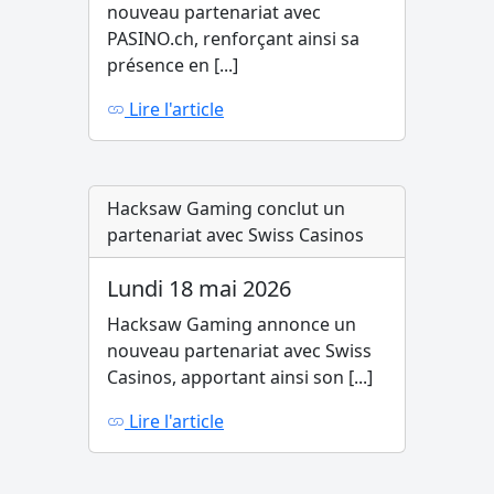
nouveau partenariat avec
PASINO.ch, renforçant ainsi sa
présence en [...]
Lire l'article
Hacksaw Gaming conclut un
partenariat avec Swiss Casinos
Lundi 18 mai 2026
Hacksaw Gaming annonce un
nouveau partenariat avec Swiss
Casinos, apportant ainsi son [...]
Lire l'article