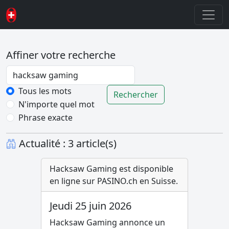
Affiner votre recherche
Password
Tous les mots
Rechercher
N'importe quel mot
Phrase exacte
Actualité : 3 article(s)
Hacksaw Gaming est disponible
en ligne sur PASINO.ch en Suisse.
Jeudi 25 juin 2026
Hacksaw Gaming annonce un