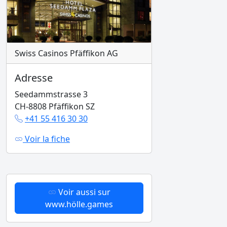
Swiss Casinos Pfäffikon AG
Adresse
Seedammstrasse 3
CH-8808 Pfäffikon SZ
+41 55 416 30 30
Voir la fiche
Voir aussi sur
www.hölle.games