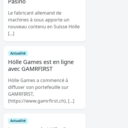
Pasino
Le fabricant allemand de
machines à sous apporte un
nouveau contenu en Suisse Hölle
[...]
Actualité
Hölle Games est en ligne
avec GAMRFIRST
Hölle Games a commencé à
diffuser son portefeuille sur
GAMRFIRST,
(https://www.gamrfirst.ch), [...]
Actualité