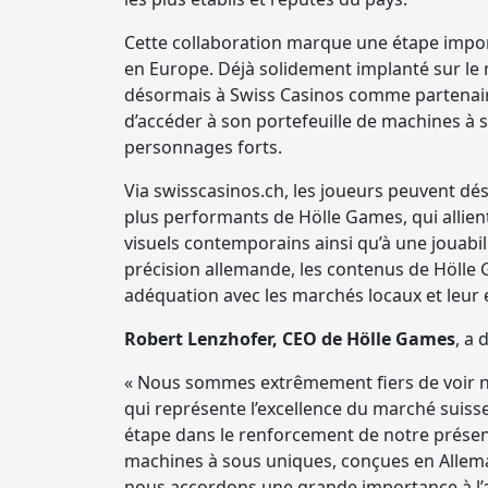
Cette collaboration marque une étape impo
en Europe. Déjà solidement implanté sur le 
désormais à Swiss Casinos comme partenaire
d’accéder à son portefeuille de machines à
personnages forts.
Via swisscasinos.ch, les joueurs peuvent déso
plus performants de Hölle Games, qui allient
visuels contemporains ainsi qu’à une jouabili
précision allemande, les contenus de Hölle 
adéquation avec les marchés locaux et leur
Robert Lenzhofer, CEO de Hölle Games
, a 
« Nous sommes extrêmement fiers de voir n
qui représente l’excellence du marché suisse
étape dans le renforcement de notre présence
machines à sous uniques, conçues en Allema
nous accordons une grande importance à l’all