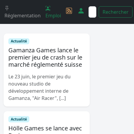
Rechercher
Réglementation
Emploi
Actualité
Gamanza Games lance le
premier jeu de crash sur le
marché réglementé suisse
Le 23 juin, le premier jeu du
nouveau studio de
développement interne de
Gamanza, "Air Racer", [...]
Actualité
Hölle Games se lance avec