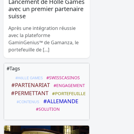
Lancement de Hölle Games
avec un premier partenaire
suisse
Après une intégration réussie
avec la plateforme
GaminGenius™ de Gamanza, le
portefeuille de [...]
#Tags
#SWISSCASINOS
#HöLLE GAMES
#PARTENARIAT
#ENGAGEMENT
#PERMETTANT
#PORTEFEUILLE
#ALLEMANDE
#CONTENUS
#SOLUTION