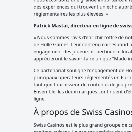
des expériences qui trouvent un écho auprè
réglementaires les plus élevées. »
Patrick Mastai, directeur en ligne de swis
« Nous sommes ravis d’enrichir l’offre de no
de Hölle Games. Leur contenu correspond par
engagement des joueurs et pertinence loca
apprécieront le savoir-faire unique “Made 
Ce partenariat souligne l’engagement de Höl
principaux opérateurs réglementés en Europ
tant que fournisseur de contenus de jeu pre
Ensemble, les deux marques continuent d’él
ligne.
À propos de Swiss Casino
Swiss Casinos est le plus grand groupe de c
capitaux suisses. Le groupe exploite des casi