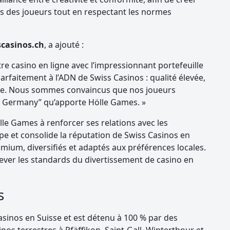
s des joueurs tout en respectant les normes
scasinos.ch
, a ajouté :
tre casino en ligne avec l’impressionnant portefeuille
faitement à l’ADN de Swiss Casinos : qualité élevée,
le. Nous sommes convaincus que nos joueurs
in Germany” qu’apporte Hölle Games. »
le Games à renforcer ses relations avec les
e et consolide la réputation de Swiss Casinos en
mium, diversifiés et adaptés aux préférences locales.
ever les standards du divertissement de casino en
s
asinos en Suisse et est détenu à 100 % par des
nos terrestres à Pfäffikon, Saint-Gall, Winterthour et