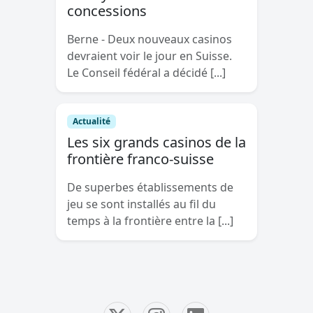
concessions
Berne - Deux nouveaux casinos
devraient voir le jour en Suisse.
Le Conseil fédéral a décidé [...]
Actualité
Les six grands casinos de la
frontière franco-suisse
De superbes établissements de
jeu se sont installés au fil du
temps à la frontière entre la [...]