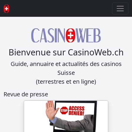
Bienvenue sur CasinoWeb.ch
Guide, annuaire et actualités des casinos
Suisse
(terrestres et en ligne)
Revue de presse