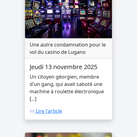
Une autre condamnation pour le
vol du casino de Lugano
Jeudi 13 novembre 2025
Un citoyen géorgien, membre
d'un gang, qui avait saboté une
machine à roulette électronique
[...]
Lire l'article