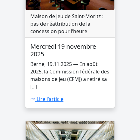
Maison de jeu de Saint-Moritz :
pas de réattribution de la
concession pour l’heure
Mercredi 19 novembre
2025
Berne, 19.11.2025 — En août
2025, la Commission fédérale des
maisons de jeu (CFMJ) a retiré sa
[...]
Lire l'article