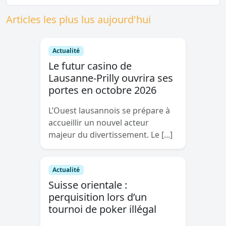
Articles les plus lus aujourd'hui
Actualité
Le futur casino de
Lausanne-Prilly ouvrira ses
portes en octobre 2026
L’Ouest lausannois se prépare à
accueillir un nouvel acteur
majeur du divertissement. Le [...]
Actualité
Suisse orientale :
perquisition lors d’un
tournoi de poker illégal