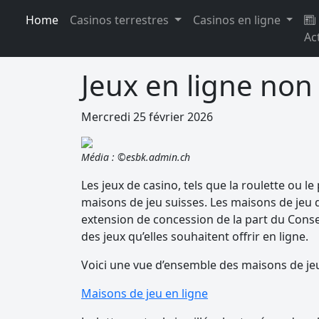
Home
Casinos terrestres
Casinos en ligne
Ac
Jeux en ligne non
Mercredi 25 février 2026
Média : ©esbk.admin.ch
Les jeux de casino, tels que la roulette ou l
maisons de jeu suisses. Les maisons de jeu 
extension de concession de la part du Conse
des jeux qu’elles souhaitent offrir en ligne.
Voici une vue d’ensemble des maisons de jeu
Maisons de jeu en ligne