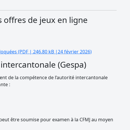
s offres de jeux en ligne
bloquées (PDF | 246.80 kB |24 février 2026)
 intercantonale (Gespa)
vent de la compétence de l’autorité intercantonale
nte :
e peut être soumise pour examen à la CFMJ au moyen