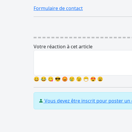
Formulaire de contact
Votre réaction à cet article
😀
😂
😋
😎
😡
😢
😉
😷
😍
😩
Vous devez être inscrit pour poster u