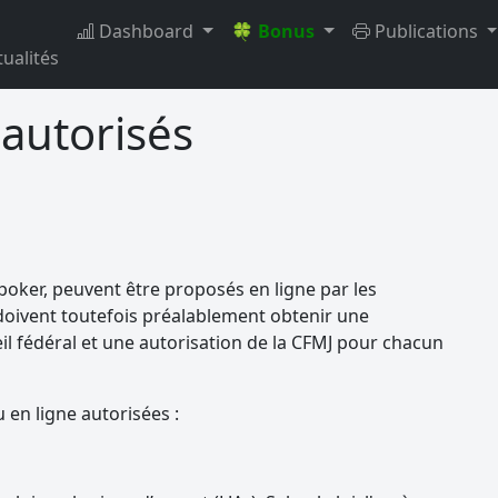
Dashboard
🍀 Bonus
Publications
tualités
 autorisés
e poker, peuvent être proposés en ligne par les
doivent toutefois préalablement obtenir une
il fédéral et une autorisation de la CFMJ pour chacun
 en ligne autorisées :