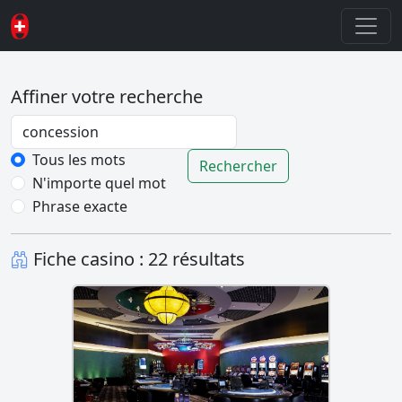
Affiner votre recherche
Password
Tous les mots
Rechercher
N'importe quel mot
Phrase exacte
Fiche casino : 22 résultats