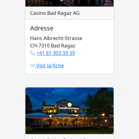
Casino Bad Ragaz AG
Adresse
Hans Albrecht-Strasse
CH-7310 Bad Ragaz
+41 81 303 39 39
Voir la fiche