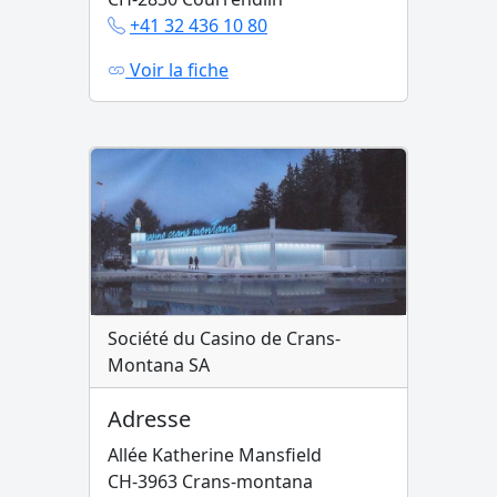
+41 32 436 10 80
Voir la fiche
Société du Casino de Crans-
Montana SA
Adresse
Allée Katherine Mansfield
CH-3963 Crans-montana