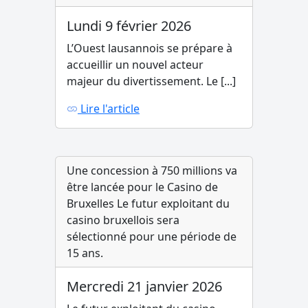
Lundi 9 février 2026
L’Ouest lausannois se prépare à
accueillir un nouvel acteur
majeur du divertissement. Le [...]
Lire l'article
Une concession à 750 millions va
être lancée pour le Casino de
Bruxelles Le futur exploitant du
casino bruxellois sera
sélectionné pour une période de
15 ans.
Mercredi 21 janvier 2026