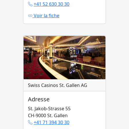
+41 52 630 30 30
Voir la fiche
Swiss Casinos St. Gallen AG
Adresse
St. Jakob-Strasse 55
CH-9000 St. Gallen
+41 71 394 30 30