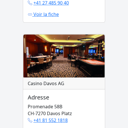
+41 27 485 90 40
Voir la fiche
Casino Davos AG
Adresse
Promenade 58B
CH-7270 Davos Platz
+41 81 552 1818