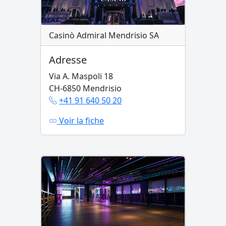
Casinò Admiral Mendrisio SA
Adresse
Via A. Maspoli 18
CH-6850 Mendrisio
+41 91 640 50 20
Voir la fiche