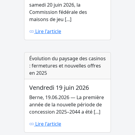
samedi 20 juin 2026, la
Commission fédérale des
maisons de jeu [...]
Lire l'article
Évolution du paysage des casinos
: fermetures et nouvelles offres
en 2025
Vendredi 19 juin 2026
Berne, 19.06.2026 — La première
année de la nouvelle période de
concession 2025–2044 a été [...]
Lire l'article