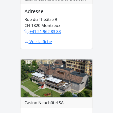
Adresse
Rue du Théâtre 9
CH-1820 Montreux
+41 21 962 83 83
Voir la fiche
Casino Neuchâtel SA