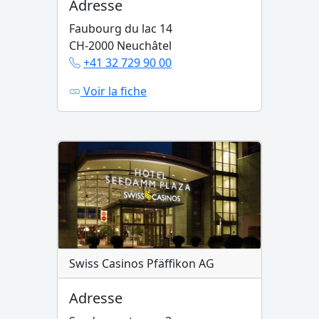
Adresse
Faubourg du lac 14
CH-2000 Neuchâtel
+41 32 729 90 00
Voir la fiche
Swiss Casinos Pfäffikon AG
Adresse