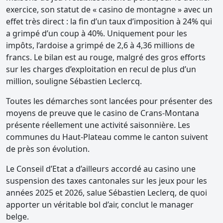
exercice, son statut de « casino de montagne » avec un
effet très direct : la fin d’un taux d’imposition à 24% qui
a grimpé d’un coup à 40%. Uniquement pour les
impôts, l’ardoise a grimpé de 2,6 à 4,36 millions de
francs. Le bilan est au rouge, malgré des gros efforts
sur les charges d’exploitation en recul de plus d’un
million, souligne Sébastien Leclercq.
Toutes les démarches sont lancées pour présenter des
moyens de preuve que le casino de Crans-Montana
présente réellement une activité saisonnière. Les
communes du Haut-Plateau comme le canton suivent
de près son évolution.
Le Conseil d’Etat a d’ailleurs accordé au casino une
suspension des taxes cantonales sur les jeux pour les
années 2025 et 2026, salue Sébastien Leclerq, de quoi
apporter un véritable bol d’air, conclut le manager
belge.