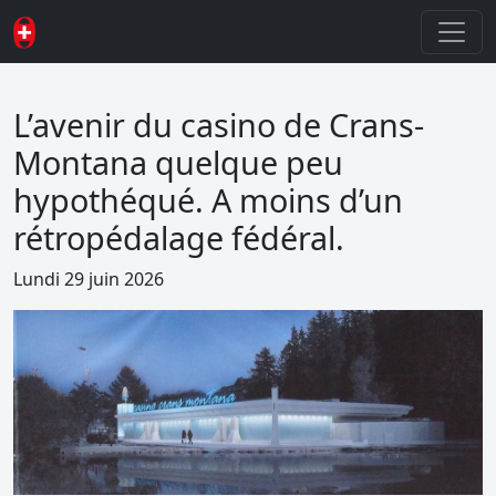
L’avenir du casino de Crans-
Montana quelque peu
hypothéqué. A moins d’un
rétropédalage fédéral.
Lundi 29 juin 2026