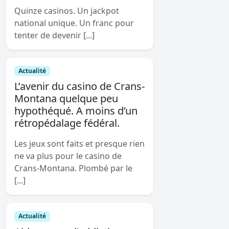
Quinze casinos. Un jackpot
national unique. Un franc pour
tenter de devenir [...]
Actualité
L’avenir du casino de Crans-
Montana quelque peu
hypothéqué. A moins d’un
rétropédalage fédéral.
Les jeux sont faits et presque rien
ne va plus pour le casino de
Crans-Montana. Plombé par le
[...]
Actualité