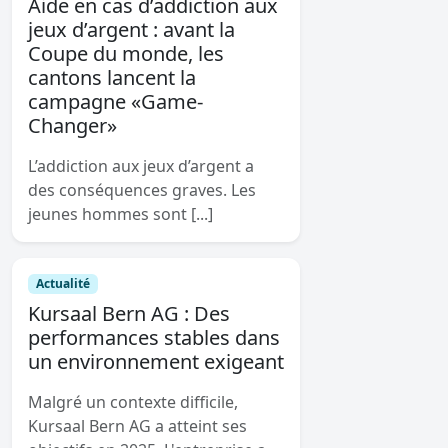
Aide en cas d’addiction aux
jeux d’argent : avant la
Coupe du monde, les
cantons lancent la
campagne «Game-
Changer»
L’addiction aux jeux d’argent a
des conséquences graves. Les
jeunes hommes sont [...]
Actualité
Kursaal Bern AG : Des
performances stables dans
un environnement exigeant
Malgré un contexte difficile,
Kursaal Bern AG a atteint ses