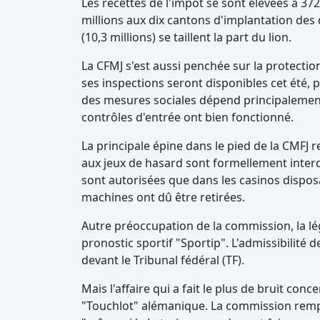
Les recettes de l'impôt se sont élevées à 372 
millions aux dix cantons d'implantation des 
(10,3 millions) se taillent la part du lion.
La CFMJ s'est aussi penchée sur la protectio
ses inspections seront disponibles cet été, 
des mesures sociales dépend principalement 
contrôles d'entrée ont bien fonctionné.
La principale épine dans le pied de la CMFJ 
aux jeux de hasard sont formellement interdi
sont autorisées que dans les casinos dispo
machines ont dû être retirées.
Autre préoccupation de la commission, la lég
pronostic sportif "Sportip". L'admissibilité 
devant le Tribunal fédéral (TF).
Mais l'affaire qui a fait le plus de bruit co
"Touchlot" alémanique. La commission rempl