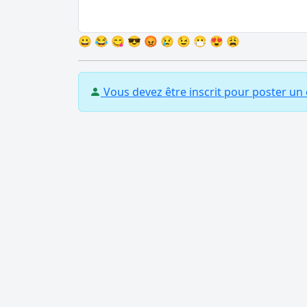
😀
😂
😋
😎
😡
😢
😉
😷
😍
😩
Vous devez être inscrit pour poster u