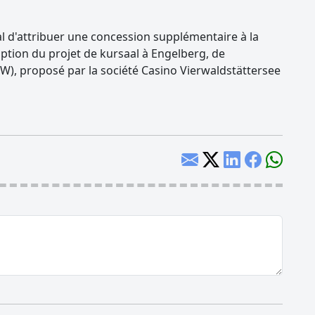
l d'attribuer une concession supplémentaire à la
ption du projet de kursaal à Engelberg, de
W), proposé par la société Casino Vierwaldstättersee