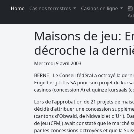
Home
Casinos terrestres
Casinos en ligne
Ac
Maisons de jeu: 
décroche la derni
Mercredi 9 avril 2003
BERNE - Le Conseil fédéral a octroyé la dern
Engelberg-Titlis SA pour son projet de kursa
casinos (concession A) et quinze kursaals (c
Lors de l'approbation de 21 projets de maiso
décidé d'attribuer une concession supplémen
(cantons d'Obwald, de Nidwald et d'Uri). D
de jeu (CFMJ) avait constaté que le marché s
par les concessions octroyées et que la Suiss