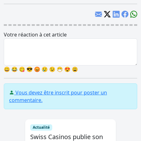
Votre réaction à cet article
😀
😂
😋
😎
😡
😢
😉
😷
😍
😩
Vous devez être inscrit pour poster un
commentaire.
Actualité
Swiss Casinos publie son