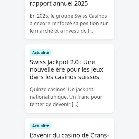
rapport annuel 2025
En 2025, le groupe Swiss Casinos
a encore renforcé sa position sur
le marché et a investi de [...]
Actualité
Swiss Jackpot 2.0 : Une
nouvelle ère pour les jeux
dans les casinos suisses
Quinze casinos. Un jackpot
national unique. Un franc pour
tenter de devenir [...]
Actualité
L’avenir du casino de Crans-