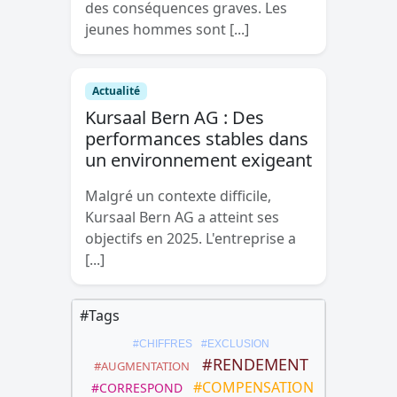
des conséquences graves. Les
jeunes hommes sont [...]
Actualité
Kursaal Bern AG : Des
performances stables dans
un environnement exigeant
Malgré un contexte difficile,
Kursaal Bern AG a atteint ses
objectifs en 2025. L'entreprise a
[...]
#Tags
#CHIFFRES
#EXCLUSION
#RENDEMENT
#AUGMENTATION
#COMPENSATION
#CORRESPOND