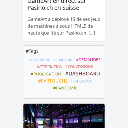
GameArt en direct sur
Pasino.ch en Suisse
GameArt a déployé 15 de ses jeux
de machines à sous HTML5 de
haute qualité sur Pasino.ch, [...]
#Tags
#DEMANDES
#CASINO DU LAC MEYRIN
#ATTRIBUTION
#CONCESSIONS
#DASHBOARD
#PUBLICATION
#PARTOUCHE
#FONDATION
#PANDEMIE