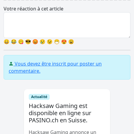
Votre réaction à cet article
😀
😂
😋
😎
😡
😢
😉
😷
😍
😩
Vous devez être inscrit pour poster un
commentaire.
Actualité
Hacksaw Gaming est
disponible en ligne sur
PASINO.ch en Suisse.
Hacksaw Gaming annonce un