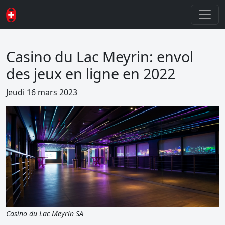
Casino du Lac Meyrin: envol
des jeux en ligne en 2022
Jeudi 16 mars 2023
Casino du Lac Meyrin SA