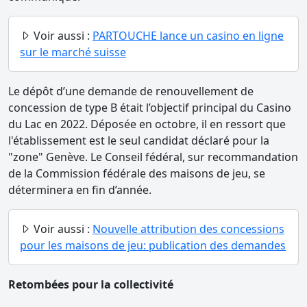
Voir aussi :
PARTOUCHE lance un casino en ligne
sur le marché suisse
Le dépôt d’une demande de renouvellement de
concession de type B était l’objectif principal du Casino
du Lac en 2022. Déposée en octobre, il en ressort que
l'établissement est le seul candidat déclaré pour la
"zone" Genève. Le Conseil fédéral, sur recommandation
de la Commission fédérale des maisons de jeu, se
déterminera en fin d’année.
Voir aussi :
Nouvelle attribution des concessions
pour les maisons de jeu: publication des demandes
Retombées pour la collectivité