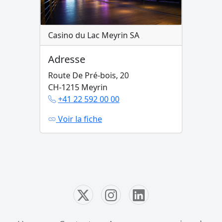
Casino du Lac Meyrin SA
Adresse
Route De Pré-bois, 20
CH-1215 Meyrin
+41 22 592 00 00
Voir la fiche