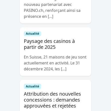
nouveau partenariat avec
PASINO.ch, renforçant ainsi sa
présence en [...]
Actualité
Paysage des casinos à
partir de 2025
En Suisse, 21 maisons de jeu sont
actuellement en activité. Le 31
décembre 2024, les [...]
Actualité
Attribution des nouvelles
concessions : demandes
approuvées et rejetées