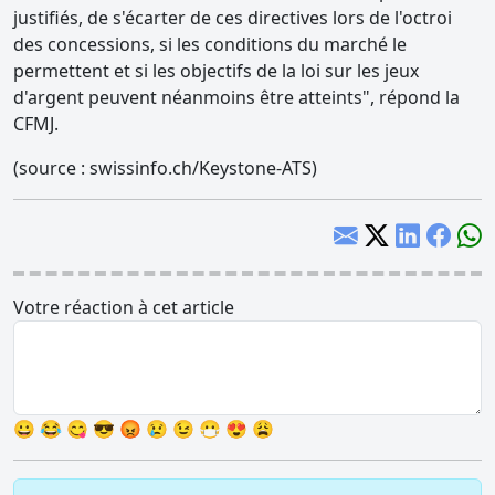
justifiés, de s'écarter de ces directives lors de l'octroi
des concessions, si les conditions du marché le
permettent et si les objectifs de la loi sur les jeux
d'argent peuvent néanmoins être atteints", répond la
CFMJ.
(source : swissinfo.ch/Keystone-ATS)
Votre réaction à cet article
😀
😂
😋
😎
😡
😢
😉
😷
😍
😩