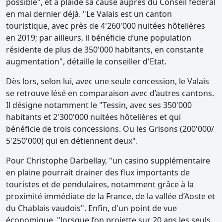
possible", et a plaidé sa cause auprès du Conseil fédéral
en mai dernier déjà. "Le Valais est un canton
touristique, avec près de 4'260'000 nuitées hôtelières
en 2019; par ailleurs, il bénéficie d’une population
résidente de plus de 350'000 habitants, en constante
augmentation", détaille le conseiller d'Etat.
Dès lors, selon lui, avec une seule concession, le Valais
se retrouve lésé en comparaison avec d’autres cantons.
Il désigne notamment le "Tessin, avec ses 350'000
habitants et 2'300'000 nuitées hôtelières et qui
bénéficie de trois concessions. Ou les Grisons (200'000/
5'250'000) qui en détiennent deux".
Pour Christophe Darbellay, "un casino supplémentaire
en plaine pourrait drainer des flux importants de
touristes et de pendulaires, notamment grâce à la
proximité immédiate de la France, de la vallée d’Aoste et
du Chablais vaudois". Enfin, d'un point de vue
économique, "lorsque l’on projette sur 20 ans les seuls