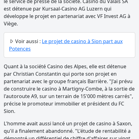
le service de presse de la société. Casino du Valais SA
est détenue par Kursaal-Casino AG Luzern qui
développe le projet en partenariat avec VF Invest AG à
Viège.
Voir aussi :
Le projet de casino à Sion part aux
Potences
Quant à la société Casino des Alpes, elle est détenue
par Christian Constantin qui porte son projet en
partenariat avec le groupe français Barrière. "J'ai prévu
de construire le casino à Martigny-Combe, à la sortie de
l'autoroute A9, sur un terrain de 15'000 mètres carrés",
précise le promoteur immobilier et président du FC
Sion.
L'homme avait aussi lancé un projet de casino à Saxon,
qu'il a finalement abandonné. "L'étude de rentabilité a
démontré un différentiel de chiffre d'affaires sur vingt