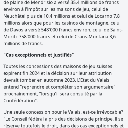
de plaine de Mendrisio a versé 35,4 millions de francs
environ à l'impôt sur les maisons de jeu, celui de
Neuchâtel plus de 10,4 millions et celui de Locarno 7,8
millions alors que pour les casinos de montagne, celui
de Davos a versé 548'000 francs environ, celui de Saint-
Moritz 758'000 francs et celui de Crans-Montana 3,6
millions de francs.
"Cas exceptionnels et justifiés"
Toutes les concessions des maisons de jeu suisses
expirent fin 2024 et la décision sur leur attribution
devrait tomber en automne 2023. L'Etat du Valais
entend "reprendre et compléter son argumentaire"
prochainement, "lorsqu'il sera consulté par la
Confédération".
Une seule concession pour le Valais, est-ce irrévocable?
"Le Conseil fédéral a pris des décisions de principe. ll se
réserve toutefois le droit, dans des cas exceptionnels et