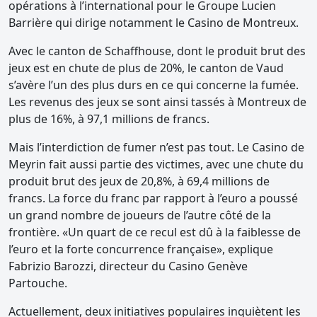
opérations à l’international pour le Groupe Lucien
Barrière qui dirige notamment le Casino de Montreux.
Avec le canton de Schaffhouse, dont le produit brut des
jeux est en chute de plus de 20%, le canton de Vaud
s’avère l’un des plus durs en ce qui concerne la fumée.
Les revenus des jeux se sont ainsi tassés à Montreux de
plus de 16%, à 97,1 millions de francs.
Mais l’interdiction de fumer n’est pas tout. Le Casino de
Meyrin fait aussi partie des victimes, avec une chute du
produit brut des jeux de 20,8%, à 69,4 millions de
francs. La force du franc par rapport à l’euro a poussé
un grand nombre de joueurs de l’autre côté de la
frontière. «Un quart de ce recul est dû à la faiblesse de
l’euro et la forte concurrence française», explique
Fabrizio Barozzi, directeur du Casino Genève
Partouche.
Actuellement, deux initiatives populaires inquiètent les