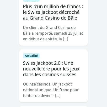
Plus d’un million de francs :
le Swiss Jackpot décroché
au Grand Casino de Bâle
Un client du Grand Casino de
Bâle a remporté, samedi 25 juillet
en début de soirée, la [...]
Actualité
Swiss Jackpot 2.0 : Une
nouvelle ère pour les jeux
dans les casinos suisses
Quinze casinos. Un jackpot
national unique. Un franc pour
tenter de devenir [...]