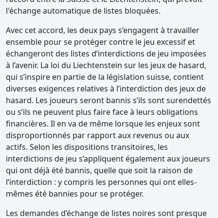
l'échange automatique de listes bloquées.
Avec cet accord, les deux pays s’engagent à travailler
ensemble pour se protéger contre le jeu excessif et
échangeront des listes d’interdictions de jeu imposées
à l’avenir. La loi du Liechtenstein sur les jeux de hasard,
qui s’inspire en partie de la législation suisse, contient
diverses exigences relatives à l’interdiction des jeux de
hasard. Les joueurs seront bannis s’ils sont surendettés
ou s’ils ne peuvent plus faire face à leurs obligations
financières. Il en va de même lorsque les enjeux sont
disproportionnés par rapport aux revenus ou aux
actifs. Selon les dispositions transitoires, les
interdictions de jeu s’appliquent également aux joueurs
qui ont déjà été bannis, quelle que soit la raison de
l’interdiction : y compris les personnes qui ont elles-
mêmes été bannies pour se protéger.
Les demandes d’échange de listes noires sont presque