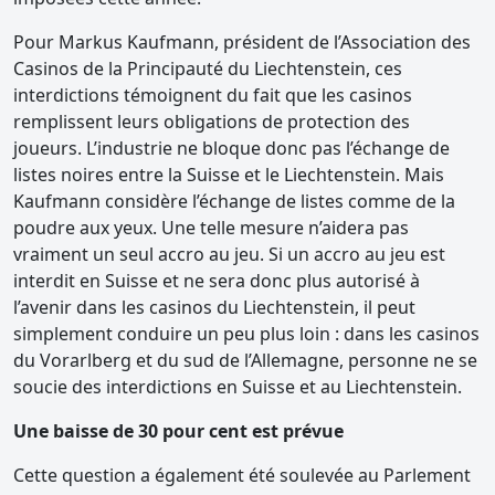
Pour Markus Kaufmann, président de l’Association des
Casinos de la Principauté du Liechtenstein, ces
interdictions témoignent du fait que les casinos
remplissent leurs obligations de protection des
joueurs. L’industrie ne bloque donc pas l’échange de
listes noires entre la Suisse et le Liechtenstein. Mais
Kaufmann considère l’échange de listes comme de la
poudre aux yeux. Une telle mesure n’aidera pas
vraiment un seul accro au jeu. Si un accro au jeu est
interdit en Suisse et ne sera donc plus autorisé à
l’avenir dans les casinos du Liechtenstein, il peut
simplement conduire un peu plus loin : dans les casinos
du Vorarlberg et du sud de l’Allemagne, personne ne se
soucie des interdictions en Suisse et au Liechtenstein.
Une baisse de 30 pour cent est prévue
Cette question a également été soulevée au Parlement