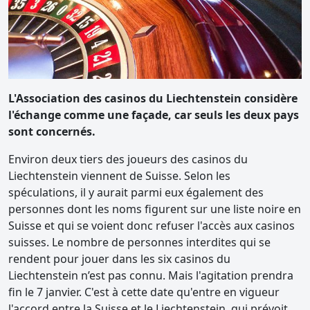
L'Association des casinos du Liechtenstein considère
l'échange comme une façade, car seuls les deux pays
sont concernés.
Environ deux tiers des joueurs des casinos du
Liechtenstein viennent de Suisse. Selon les
spéculations, il y aurait parmi eux également des
personnes dont les noms figurent sur une liste noire en
Suisse et qui se voient donc refuser l'accès aux casinos
suisses. Le nombre de personnes interdites qui se
rendent pour jouer dans les six casinos du
Liechtenstein n’est pas connu. Mais l'agitation prendra
fin le 7 janvier. C'est à cette date qu'entre en vigueur
l'accord entre la Suisse et le Liechtenstein, qui prévoit