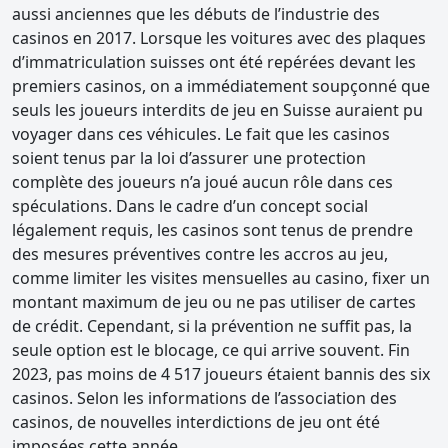
aussi anciennes que les débuts de l’industrie des
casinos en 2017. Lorsque les voitures avec des plaques
d’immatriculation suisses ont été repérées devant les
premiers casinos, on a immédiatement soupçonné que
seuls les joueurs interdits de jeu en Suisse auraient pu
voyager dans ces véhicules. Le fait que les casinos
soient tenus par la loi d’assurer une protection
complète des joueurs n’a joué aucun rôle dans ces
spéculations. Dans le cadre d’un concept social
légalement requis, les casinos sont tenus de prendre
des mesures préventives contre les accros au jeu,
comme limiter les visites mensuelles au casino, fixer un
montant maximum de jeu ou ne pas utiliser de cartes
de crédit. Cependant, si la prévention ne suffit pas, la
seule option est le blocage, ce qui arrive souvent. Fin
2023, pas moins de 4 517 joueurs étaient bannis des six
casinos. Selon les informations de l’association des
casinos, de nouvelles interdictions de jeu ont été
imposées cette année.