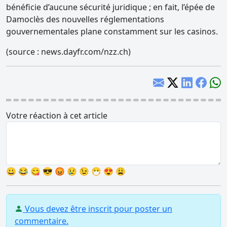
bénéficie d’aucune sécurité juridique ; en fait, l’épée de
Damoclès des nouvelles réglementations
gouvernementales plane constamment sur les casinos.
(source : news.dayfr.com/nzz.ch)
Votre réaction à cet article
😀
😂
😋
😎
😡
😢
😉
😷
😍
😩
Vous devez être inscrit pour poster un
commentaire.