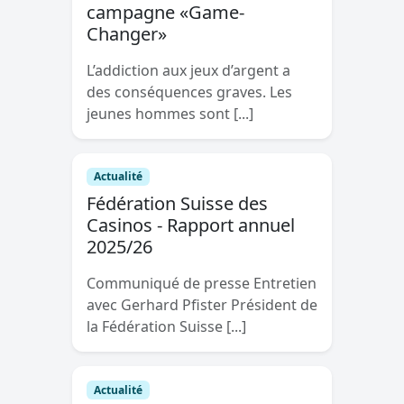
campagne «Game-
Changer»
L’addiction aux jeux d’argent a
des conséquences graves. Les
jeunes hommes sont [...]
Actualité
Fédération Suisse des
Casinos - Rapport annuel
2025/26
Communiqué de presse Entretien
avec Gerhard Pfister Président de
la Fédération Suisse [...]
Actualité