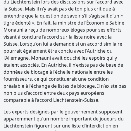
du Liechtenstein lors des discussions sur l’accord avec
la Suisse. Mais il n’y avait pas de ton plus critique à
entendre que la question de savoir s’il s’agissait d’un «
tigre édenté ». En fait, la ministre de l’Économie Sabine
Monauni a reçu de nombreux éloges pour ses efforts
visant à conclure l’accord sur la liste noire avec la
Suisse. Lorsqu’on lui a demandé si un accord similaire
pourrait également être conclu avec l’Autriche ou
l’Allemagne, Monauni avait douché les espoirs qui y
étaient associés. En Autriche, il n’existe pas de base de
données de blocage à l’échelle nationale entre les
fournisseurs, ce qui constituerait une condition
préalable à l’échange de listes de blocage. Il n’existe pas
non plus d’accord entre deux pays européens
comparable à l’accord Liechtenstein-Suisse.
Les experts désignés par le gouvernement supposent
apparemment qu’un nombre important de joueurs du
Liechtenstein figurent sur une liste d’interdiction en