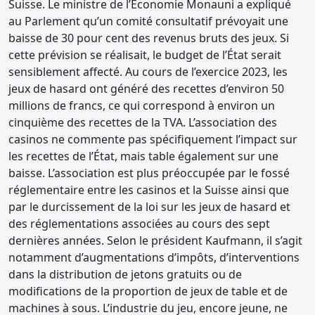
Suisse. Le ministre de l’Économie Monauni a expliqué
au Parlement qu’un comité consultatif prévoyait une
baisse de 30 pour cent des revenus bruts des jeux. Si
cette prévision se réalisait, le budget de l’État serait
sensiblement affecté. Au cours de l’exercice 2023, les
jeux de hasard ont généré des recettes d’environ 50
millions de francs, ce qui correspond à environ un
cinquième des recettes de la TVA. L’association des
casinos ne commente pas spécifiquement l’impact sur
les recettes de l’État, mais table également sur une
baisse. L’association est plus préoccupée par le fossé
réglementaire entre les casinos et la Suisse ainsi que
par le durcissement de la loi sur les jeux de hasard et
des réglementations associées au cours des sept
dernières années. Selon le président Kaufmann, il s’agit
notamment d’augmentations d’impôts, d’interventions
dans la distribution de jetons gratuits ou de
modifications de la proportion de jeux de table et de
machines à sous. L’industrie du jeu, encore jeune, ne