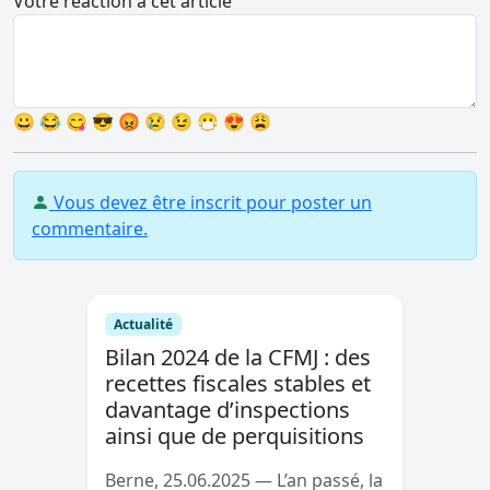
Votre réaction à cet article
😀
😂
😋
😎
😡
😢
😉
😷
😍
😩
Vous devez être inscrit pour poster un
commentaire.
Actualité
Bilan 2024 de la CFMJ : des
recettes fiscales stables et
davantage d’inspections
ainsi que de perquisitions
Berne, 25.06.2025 — L’an passé, la