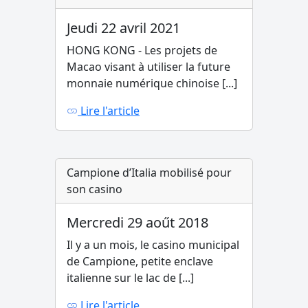
Jeudi 22 avril 2021
HONG KONG - Les projets de
Macao visant à utiliser la future
monnaie numérique chinoise [...]
Lire l'article
Campione d’Italia mobilisé pour
son casino
Mercredi 29 aoűt 2018
Il y a un mois, le casino municipal
de Campione, petite enclave
italienne sur le lac de [...]
Lire l'article