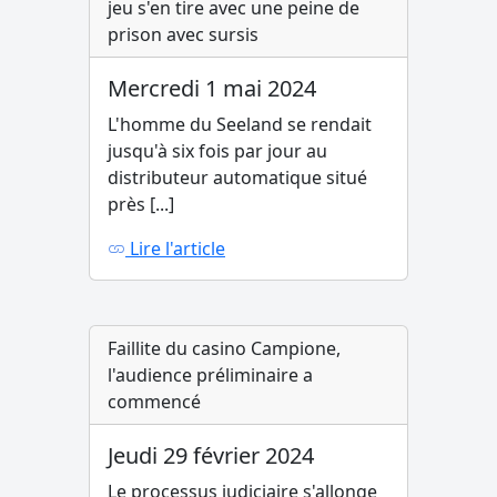
jeu s'en tire avec une peine de
prison avec sursis
Mercredi 1 mai 2024
L'homme du Seeland se rendait
jusqu'à six fois par jour au
distributeur automatique situé
près [...]
Lire l'article
Faillite du casino Campione,
l'audience préliminaire a
commencé
Jeudi 29 février 2024
Le processus judiciaire s'allonge