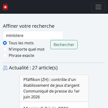
Affiner votre recherche
Password
Tous les mots
Rechercher
N'importe quel mot
Phrase exacte
Actualité : 27 article(s)
Pfäffikon (ZH) : contrôle d'un
établissement de jeux d'argent
Communiqué de presse du 1er
juin 2026