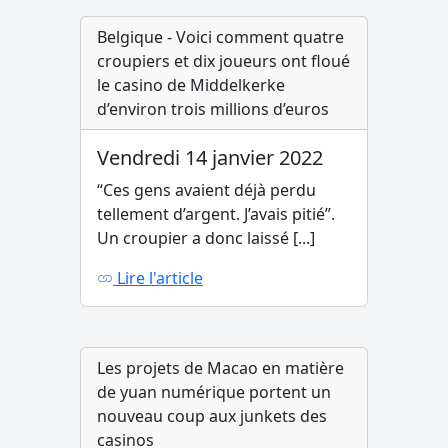
Belgique - Voici comment quatre
croupiers et dix joueurs ont floué
le casino de Middelkerke
d’environ trois millions d’euros
Vendredi 14 janvier 2022
“Ces gens avaient déjà perdu
tellement d’argent. J’avais pitié”.
Un croupier a donc laissé [...]
Lire l'article
Les projets de Macao en matière
de yuan numérique portent un
nouveau coup aux junkets des
casinos