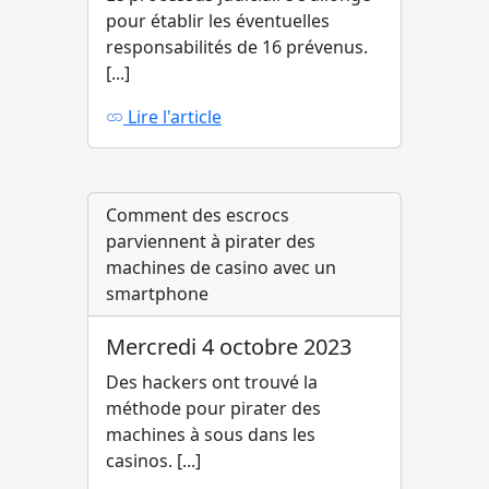
pour établir les éventuelles
responsabilités de 16 prévenus.
[...]
Lire l'article
Comment des escrocs
parviennent à pirater des
machines de casino avec un
smartphone
Mercredi 4 octobre 2023
Des hackers ont trouvé la
méthode pour pirater des
machines à sous dans les
casinos. [...]