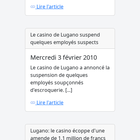
Lire l'article
Le casino de Lugano suspend
quelques employés suspects
Mercredi 3 février 2010
Le casino de Lugano a annoncé la
suspension de quelques
employés soupçonnés
d'escroquerie. [...]
Lire l'article
Lugano: le casino écoppe d'une
amende de 1,1 million de francs