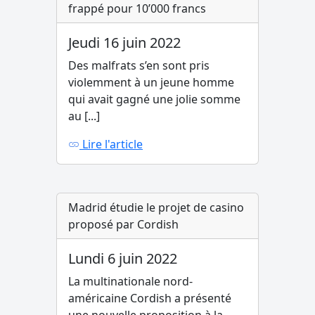
frappé pour 10’000 francs
Jeudi 16 juin 2022
Des malfrats s’en sont pris
violemment à un jeune homme
qui avait gagné une jolie somme
au [...]
Lire l'article
Madrid étudie le projet de casino
proposé par Cordish
Lundi 6 juin 2022
La multinationale nord-
américaine Cordish a présenté