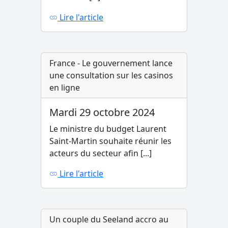
Lire l'article
France - Le gouvernement lance
une consultation sur les casinos
en ligne
Mardi 29 octobre 2024
Le ministre du budget Laurent
Saint-Martin souhaite réunir les
acteurs du secteur afin [...]
Lire l'article
Un couple du Seeland accro au