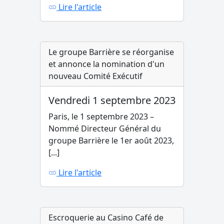
Lire l'article
Le groupe Barrière se réorganise
et annonce la nomination d'un
nouveau Comité Exécutif
Vendredi 1 septembre 2023
Paris, le 1 septembre 2023 –
Nommé Directeur Général du
groupe Barrière le 1er août 2023,
[...]
Lire l'article
Escroquerie au Casino Café de