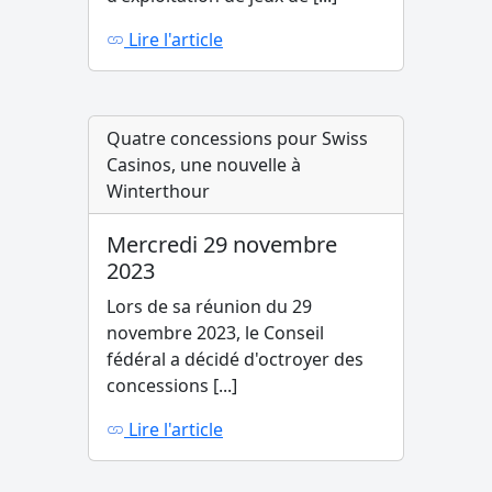
Lire l'article
Quatre concessions pour Swiss
Casinos, une nouvelle à
Winterthour
Mercredi 29 novembre
2023
Lors de sa réunion du 29
novembre 2023, le Conseil
fédéral a décidé d'octroyer des
concessions [...]
Lire l'article