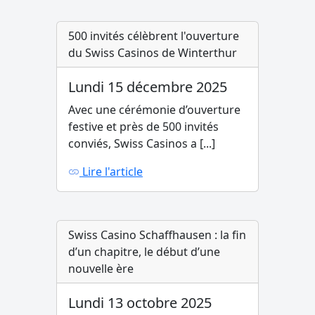
500 invités célèbrent l'ouverture
du Swiss Casinos de Winterthur
Lundi 15 décembre 2025
Avec une cérémonie d’ouverture
festive et près de 500 invités
conviés, Swiss Casinos a [...]
Lire l'article
Swiss Casino Schaffhausen : la fin
d’un chapitre, le début d’une
nouvelle ère
Lundi 13 octobre 2025