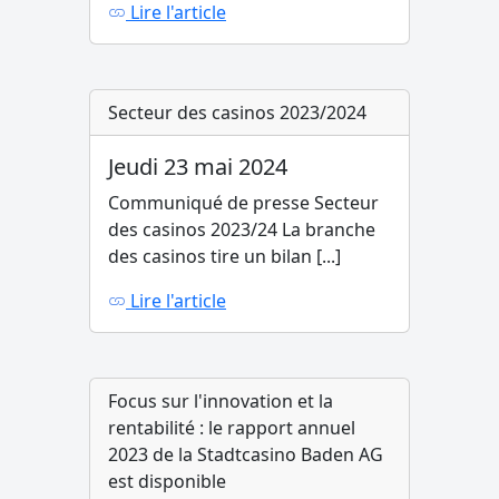
Lire l'article
Secteur des casinos 2023/2024
Jeudi 23 mai 2024
Communiqué de presse Secteur
des casinos 2023/24 La branche
des casinos tire un bilan [...]
Lire l'article
Focus sur l'innovation et la
rentabilité : le rapport annuel
2023 de la Stadtcasino Baden AG
est disponible