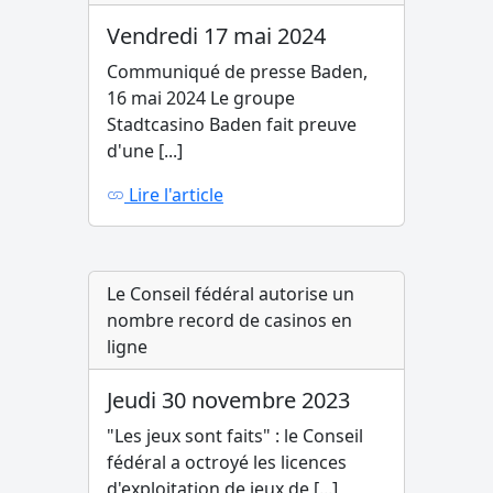
Vendredi 17 mai 2024
Communiqué de presse Baden,
16 mai 2024 Le groupe
Stadtcasino Baden fait preuve
d'une [...]
Lire l'article
Le Conseil fédéral autorise un
nombre record de casinos en
ligne
Jeudi 30 novembre 2023
"Les jeux sont faits" : le Conseil
fédéral a octroyé les licences
d'exploitation de jeux de [...]