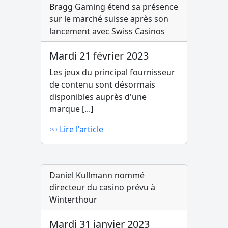
Bragg Gaming étend sa présence
sur le marché suisse après son
lancement avec Swiss Casinos
Mardi 21 février 2023
Les jeux du principal fournisseur
de contenu sont désormais
disponibles auprès d'une
marque [...]
Lire l'article
Daniel Kullmann nommé
directeur du casino prévu à
Winterthour
Mardi 31 janvier 2023