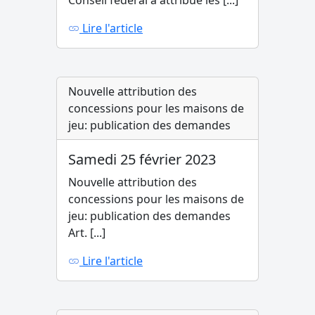
Conseil fédéral a attribué les [...]
Lire l'article
Nouvelle attribution des
concessions pour les maisons de
jeu: publication des demandes
Samedi 25 février 2023
Nouvelle attribution des
concessions pour les maisons de
jeu: publication des demandes
Art. [...]
Lire l'article