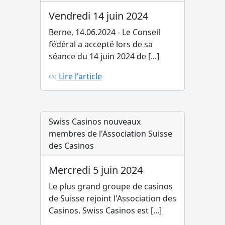
Vendredi 14 juin 2024
Berne, 14.06.2024 - Le Conseil
fédéral a accepté lors de sa
séance du 14 juin 2024 de [...]
Lire l'article
Swiss Casinos nouveaux
membres de l'Association Suisse
des Casinos
Mercredi 5 juin 2024
Le plus grand groupe de casinos
de Suisse rejoint l'Association des
Casinos. Swiss Casinos est [...]