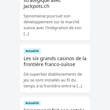
stratégique avec
Jackpots.ch
Spinomenal poursuit son
développement sur le marché
suisse avec l’intégration de son
[...]
Actualité
Les six grands casinos de la
frontière franco-suisse
De superbes établissements de
jeu se sont installés au fil du
temps à la frontière entre la [...]
Actualité