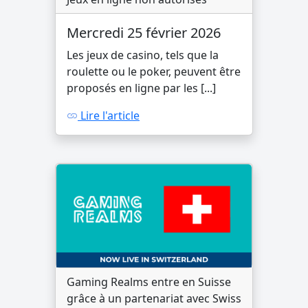
Mercredi 25 février 2026
Les jeux de casino, tels que la
roulette ou le poker, peuvent être
proposés en ligne par les [...]
Lire l'article
Gaming Realms entre en Suisse
grâce à un partenariat avec Swiss