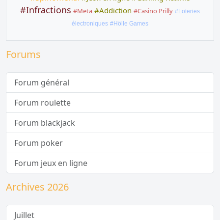
#Infractions
#Addiction
#Meta
#Casino Prilly
#Loteries
électroniques
#Hölle Games
Forums
Forum général
Forum roulette
Forum blackjack
Forum poker
Forum jeux en ligne
Archives 2026
Juillet