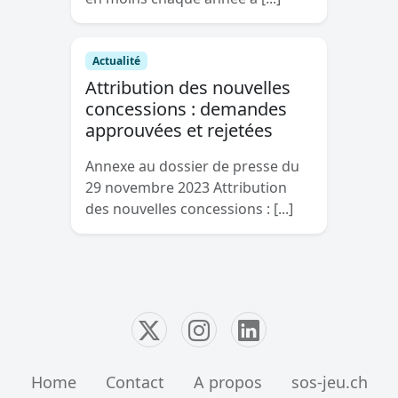
Actualité
Attribution des nouvelles
concessions : demandes
approuvées et rejetées
Annexe au dossier de presse du
29 novembre 2023 Attribution
des nouvelles concessions : [...]
Home
Contact
A propos
sos-jeu.ch