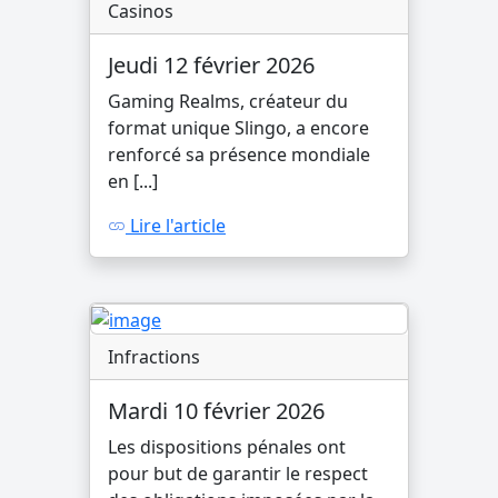
Casinos
Jeudi 12 février 2026
Gaming Realms, créateur du
format unique Slingo, a encore
renforcé sa présence mondiale
en [...]
Lire l'article
Infractions
Mardi 10 février 2026
Les dispositions pénales ont
pour but de garantir le respect