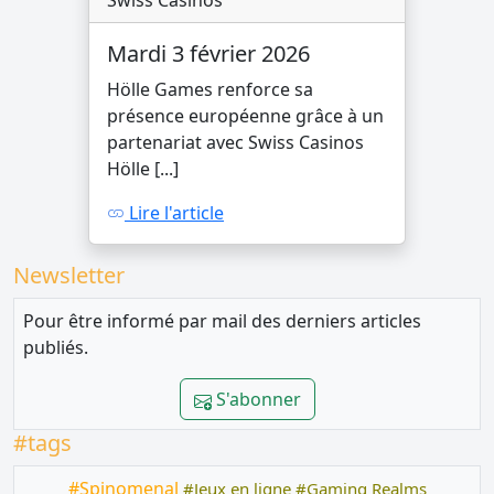
Mardi 3 février 2026
Hölle Games renforce sa
présence européenne grâce à un
partenariat avec Swiss Casinos
Hölle [...]
Lire l'article
Newsletter
Pour être informé par mail des derniers articles
publiés.
S'abonner
#tags
#Spinomenal
#Jeux en ligne
#Gaming Realms