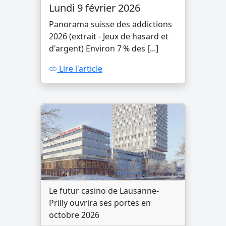
Lundi 9 février 2026
Panorama suisse des addictions
2026 (extrait - Jeux de hasard et
d'argent) Environ 7 % des [...]
Lire l'article
Le futur casino de Lausanne-
Prilly ouvrira ses portes en
octobre 2026