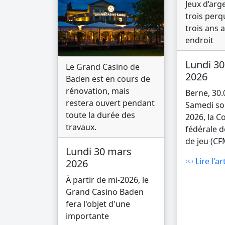
Jeux d’arge
trois perq
trois ans
endroit
Lundi 3
Le Grand Casino de
2026
Baden est en cours de
rénovation, mais
Berne, 30
restera ouvert pendant
Samedi so
toute la durée des
2026, la 
travaux.
fédérale 
de jeu (CFMJ
Lundi 30 mars
Lire l'ar
2026
À partir de mi-2026, le
Grand Casino Baden
fera l'objet d'une
importante