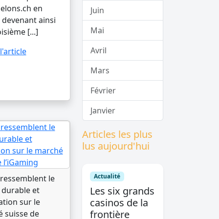
elons.ch en
Juin
, devenant ainsi
Mai
isième [...]
Avril
l'article
Mars
Février
Janvier
Articles les plus
lus aujourd'hui
Actualité
 ressemblent le
Les six grands
 durable et
casinos de la
ation sur le
frontière
 suisse de