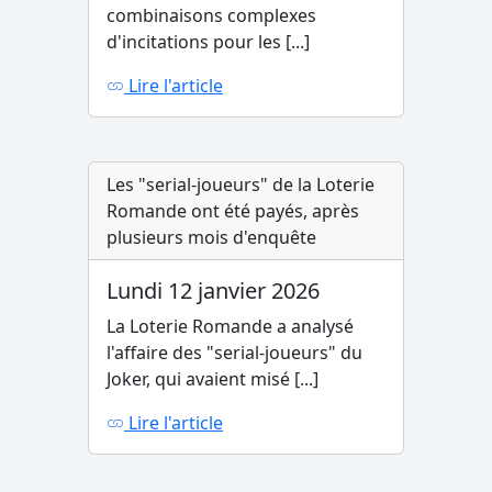
combinaisons complexes
d'incitations pour les [...]
Lire l'article
Les "serial-joueurs" de la Loterie
Romande ont été payés, après
plusieurs mois d'enquête
Lundi 12 janvier 2026
La Loterie Romande a analysé
l'affaire des "serial-joueurs" du
Joker, qui avaient misé [...]
Lire l'article