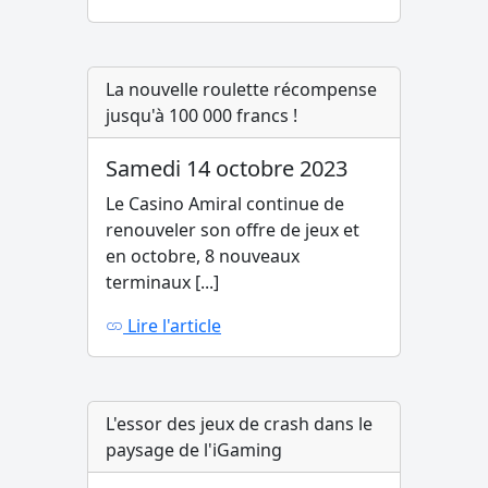
La nouvelle roulette récompense
jusqu'à 100 000 francs !
Samedi 14 octobre 2023
Le Casino Amiral continue de
renouveler son offre de jeux et
en octobre, 8 nouveaux
terminaux [...]
Lire l'article
L'essor des jeux de crash dans le
paysage de l'iGaming