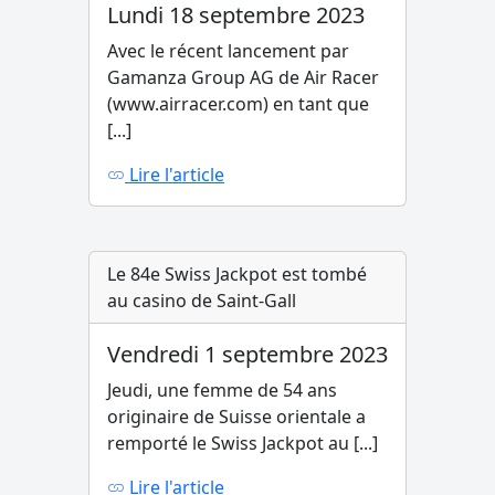
Lundi 18 septembre 2023
Avec le récent lancement par
Gamanza Group AG de Air Racer
(www.airracer.com) en tant que
[...]
Lire l'article
Le 84e Swiss Jackpot est tombé
au casino de Saint-Gall
Vendredi 1 septembre 2023
Jeudi, une femme de 54 ans
originaire de Suisse orientale a
remporté le Swiss Jackpot au [...]
Lire l'article