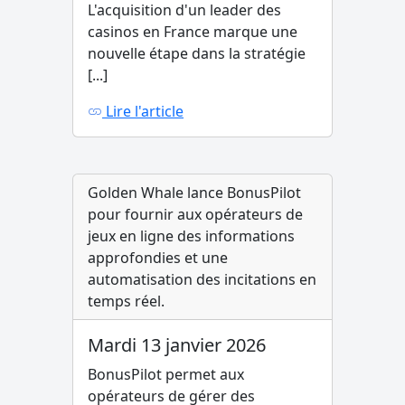
L'acquisition d'un leader des
casinos en France marque une
nouvelle étape dans la stratégie
[...]
Lire l'article
Golden Whale lance BonusPilot
pour fournir aux opérateurs de
jeux en ligne des informations
approfondies et une
automatisation des incitations en
temps réel.
Mardi 13 janvier 2026
BonusPilot permet aux
opérateurs de gérer des