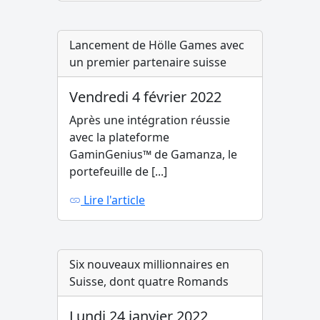
Lancement de Hölle Games avec
un premier partenaire suisse
Vendredi 4 février 2022
Après une intégration réussie
avec la plateforme
GaminGenius™ de Gamanza, le
portefeuille de [...]
Lire l'article
Six nouveaux millionnaires en
Suisse, dont quatre Romands
Lundi 24 janvier 2022