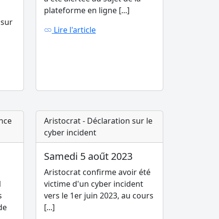
plateforme en ligne [...]
 sur
Lire l'article
ence
Aristocrat - Déclaration sur le
cyber incident
Samedi 5 aoűt 2023
Aristocrat confirme avoir été
1
victime d'un cyber incident
s
vers le 1er juin 2023, au cours
de
[...]