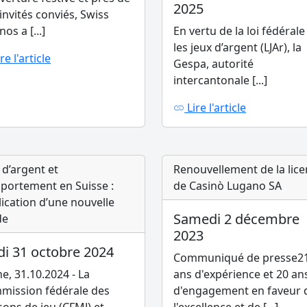
2025
invités conviés, Swiss
nos a [...]
En vertu de la loi fédérale
les jeux d’argent (LJAr), la
re l'article
Gespa, autorité
intercantonale [...]
Lire l'article
 d’argent et
Renouvellement de la lic
portement en Suisse :
de Casinò Lugano SA
ication d’une nouvelle
Samedi 2 décembre
de
2023
di 31 octobre 2024
Communiqué de presse2
e, 31.10.2024 - La
ans d'expérience et 20 an
mission fédérale des
d'engagement en faveur 