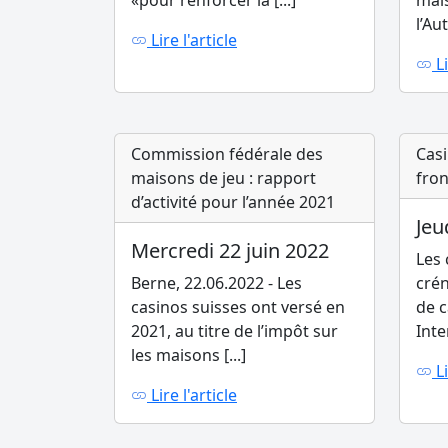
«pour renforcer la [...]
mais
l’Aut
Lire l'article
Li
Commission fédérale des
Casi
maisons de jeu : rapport
fro
d’activité pour l’année 2021
Jeu
Mercredi 22 juin 2022
Les
Berne, 22.06.2022 - Les
crén
casinos suisses ont versé en
de c
2021, au titre de l’impôt sur
Inter
les maisons [...]
Li
Lire l'article