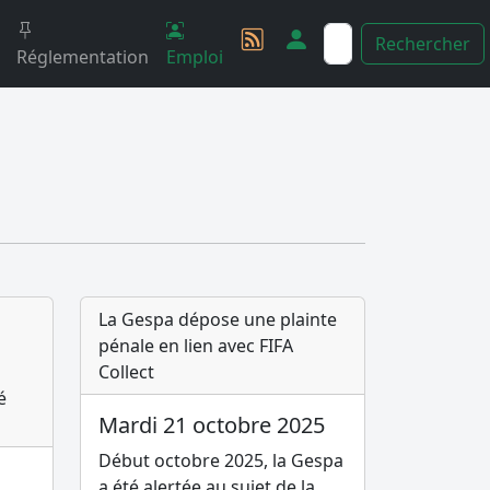
Rechercher
Réglementation
Emploi
La Gespa dépose une plainte
s
pénale en lien avec FIFA
Collect
é
Mardi 21 octobre 2025
Début octobre 2025, la Gespa
a été alertée au sujet de la