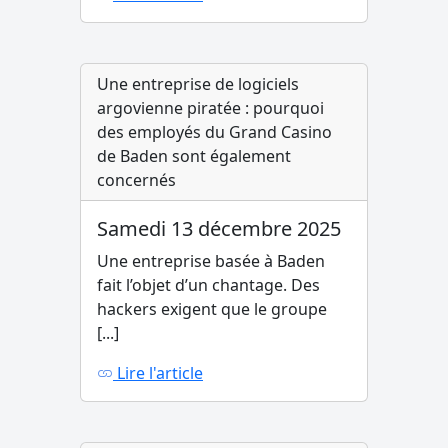
Une entreprise de logiciels
argovienne piratée : pourquoi
des employés du Grand Casino
de Baden sont également
concernés
Samedi 13 décembre 2025
Une entreprise basée à Baden
fait l’objet d’un chantage. Des
hackers exigent que le groupe
[...]
Lire l'article