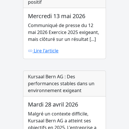
positif
Mercredi 13 mai 2026
Communiqué de presse du 12
mai 2026 Exercice 2025 exigeant,
mais clôturé sur un résultat [...]
Lire l'article
Kursaal Bern AG : Des
performances stables dans un
environnement exigeant
Mardi 28 avril 2026
Malgré un contexte difficile,
Kursaal Bern AG a atteint ses
objectifs en 2025. L'entreprise a