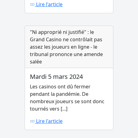
Lire l'article
"Ni approprié ni justifié" : le
Grand Casino ne contrôlait pas
assez les joueurs en ligne - le
tribunal prononce une amende
salée
Mardi 5 mars 2024
Les casinos ont dû fermer
pendant la pandémie. De
nombreux joueurs se sont donc
tournés vers [...]
Lire l'article