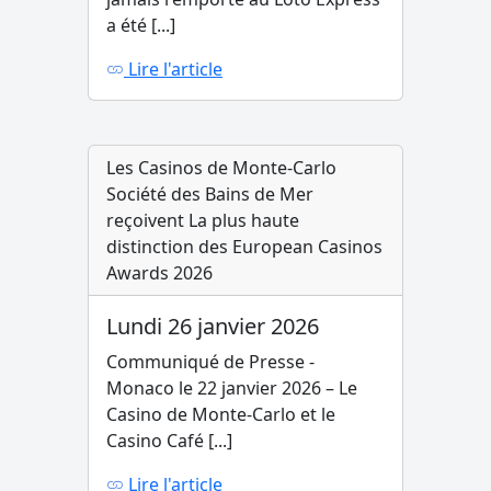
a été [...]
Lire l'article
Les Casinos de Monte-Carlo
Société des Bains de Mer
reçoivent La plus haute
distinction des European Casinos
Awards 2026
Lundi 26 janvier 2026
Communiqué de Presse -
Monaco le 22 janvier 2026 – Le
Casino de Monte-Carlo et le
Casino Café [...]
Lire l'article