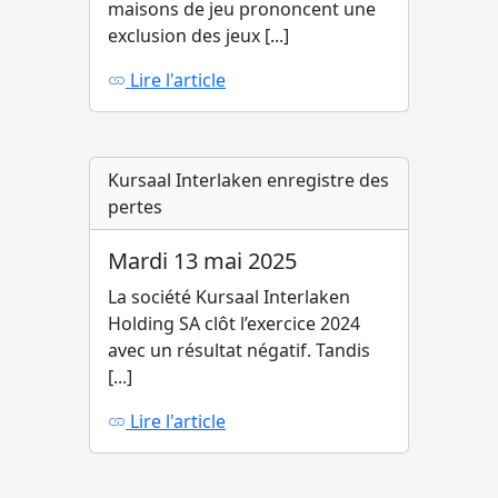
maisons de jeu prononcent une
exclusion des jeux [...]
Lire l'article
Kursaal Interlaken enregistre des
pertes
Mardi 13 mai 2025
La société Kursaal Interlaken
Holding SA clôt l’exercice 2024
avec un résultat négatif. Tandis
[...]
Lire l'article