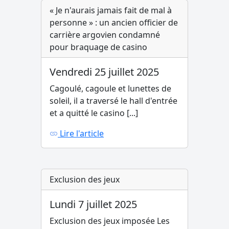
« Je n'aurais jamais fait de mal à
personne » : un ancien officier de
carrière argovien condamné
pour braquage de casino
Vendredi 25 juillet 2025
Cagoulé, cagoule et lunettes de
soleil, il a traversé le hall d'entrée
et a quitté le casino [...]
Lire l'article
Exclusion des jeux
Lundi 7 juillet 2025
Exclusion des jeux imposée Les