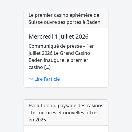
Le premier casino éphémère de
Suisse ouvre ses portes à Baden.
Mercredi 1 juillet 2026
Communiqué de presse – 1er
juillet 2026 Le Grand Casino
Baden inaugure le premier
casino [...]
Lire l'article
Évolution du paysage des casinos
: fermetures et nouvelles offres
en 2025