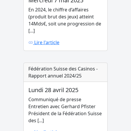
Mercredi 7 mai 2025
En 2024, le chiffre d’affaires
(produit brut des jeux) atteint
14Mds€, soit une progression de
[...]
Lire l'article
Fédération Suisse des Casinos -
Rapport annuel 2024/25
Lundi 28 avril 2025
Communiqué de presse
Entretien avec Gerhard Pfister
Président de la Fédération Suisse
des [...]