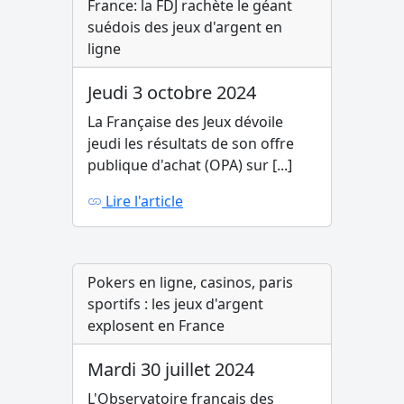
France: la FDJ rachète le géant
suédois des jeux d'argent en
ligne
Jeudi 3 octobre 2024
La Française des Jeux dévoile
jeudi les résultats de son offre
publique d'achat (OPA) sur [...]
Lire l'article
Pokers en ligne, casinos, paris
sportifs : les jeux d'argent
explosent en France
Mardi 30 juillet 2024
L'Observatoire français des