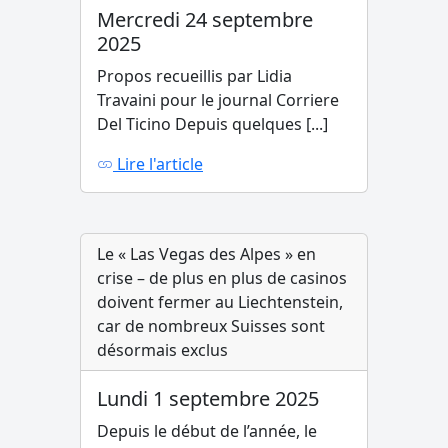
Mercredi 24 septembre
2025
Propos recueillis par Lidia
Travaini pour le journal Corriere
Del Ticino Depuis quelques [...]
Lire l'article
Le « Las Vegas des Alpes » en
crise – de plus en plus de casinos
doivent fermer au Liechtenstein,
car de nombreux Suisses sont
désormais exclus
Lundi 1 septembre 2025
Depuis le début de l’année, le