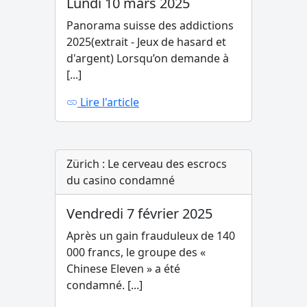
Lundi 10 mars 2025
Panorama suisse des addictions
2025(extrait - Jeux de hasard et
d'argent) Lorsqu’on demande à
[...]
Lire l'article
Zürich : Le cerveau des escrocs
du casino condamné
Vendredi 7 février 2025
Après un gain frauduleux de 140
000 francs, le groupe des «
Chinese Eleven » a été
condamné. [...]