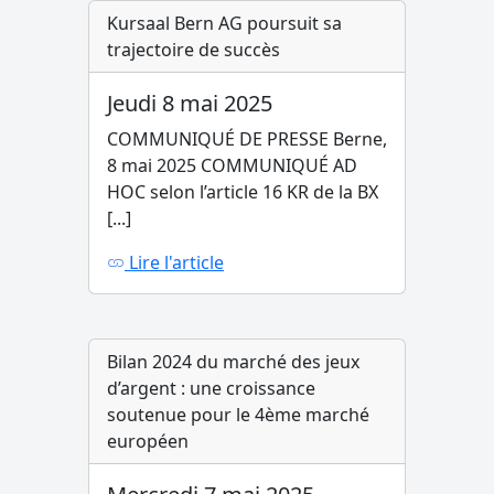
Kursaal Bern AG poursuit sa
trajectoire de succès
Jeudi 8 mai 2025
COMMUNIQUÉ DE PRESSE Berne,
8 mai 2025 COMMUNIQUÉ AD
HOC selon l’article 16 KR de la BX
[...]
Lire l'article
Bilan 2024 du marché des jeux
d’argent : une croissance
soutenue pour le 4ème marché
européen