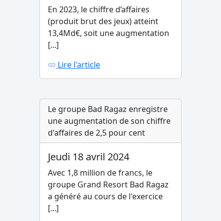
En 2023, le chiffre d’affaires
(produit brut des jeux) atteint
13,4Md€, soit une augmentation
[...]
Lire l'article
Le groupe Bad Ragaz enregistre
une augmentation de son chiffre
d'affaires de 2,5 pour cent
Jeudi 18 avril 2024
Avec 1,8 million de francs, le
groupe Grand Resort Bad Ragaz
a généré au cours de l'exercice
[...]