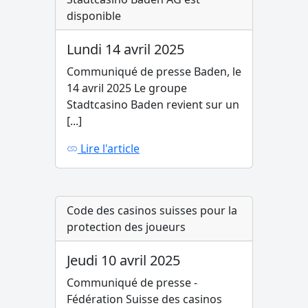
disponible
Lundi 14 avril 2025
Communiqué de presse Baden, le
14 avril 2025 Le groupe
Stadtcasino Baden revient sur un
[...]
Lire l'article
Code des casinos suisses pour la
protection des joueurs
Jeudi 10 avril 2025
Communiqué de presse -
Fédération Suisse des casinos