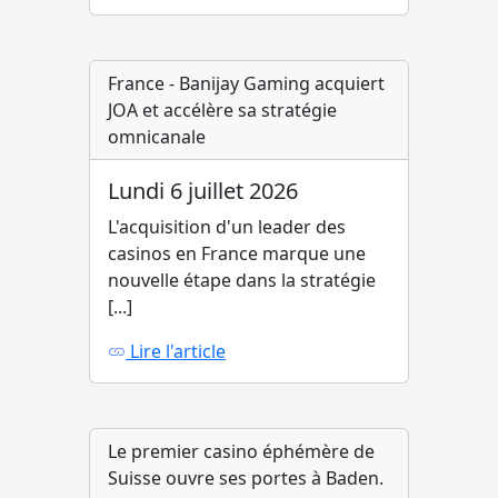
France - Banijay Gaming acquiert
JOA et accélère sa stratégie
omnicanale
Lundi 6 juillet 2026
L'acquisition d'un leader des
casinos en France marque une
nouvelle étape dans la stratégie
[...]
Lire l'article
Le premier casino éphémère de
Suisse ouvre ses portes à Baden.