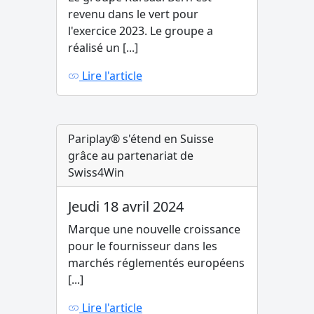
revenu dans le vert pour
l'exercice 2023. Le groupe a
réalisé un [...]
Lire l'article
Pariplay® s'étend en Suisse
grâce au partenariat de
Swiss4Win
Jeudi 18 avril 2024
Marque une nouvelle croissance
pour le fournisseur dans les
marchés réglementés européens
[...]
Lire l'article