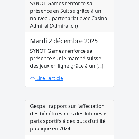
SYNOT Games renforce sa
présence en Suisse grâce à un
nouveau partenariat avec Casino
Admiral (Admiral.ch)
Mardi 2 décembre 2025
SYNOT Games renforce sa
présence sur le marché suisse
des jeux en ligne grâce à un [...]
Lire l'article
Gespa : rapport sur l’affectation
des bénéfices nets des loteries et
paris sportifs à des buts d’utilité
publique en 2024