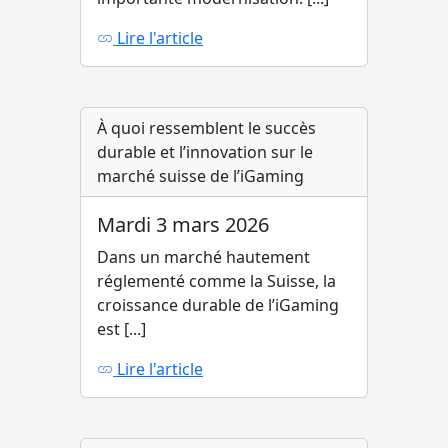
Lire l'article
À quoi ressemblent le succès
durable et l’innovation sur le
marché suisse de l’iGaming
Mardi 3 mars 2026
Dans un marché hautement
réglementé comme la Suisse, la
croissance durable de l’iGaming
est [...]
Lire l'article