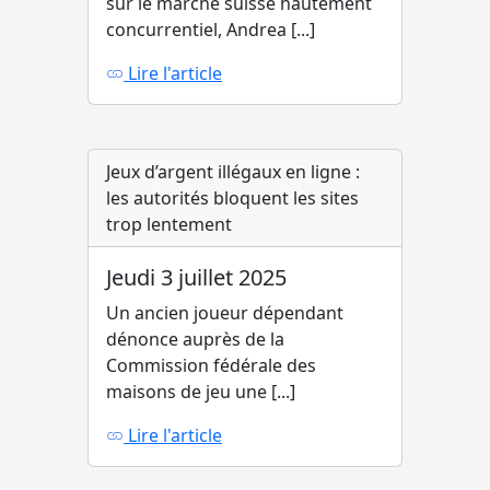
sur le marché suisse hautement
concurrentiel, Andrea [...]
Lire l'article
Jeux d’argent illégaux en ligne :
les autorités bloquent les sites
trop lentement
Jeudi 3 juillet 2025
Un ancien joueur dépendant
dénonce auprès de la
Commission fédérale des
maisons de jeu une [...]
Lire l'article