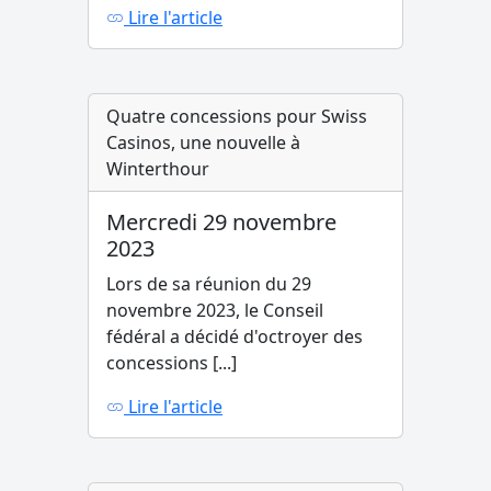
Lire l'article
Quatre concessions pour Swiss
Casinos, une nouvelle à
Winterthour
Mercredi 29 novembre
2023
Lors de sa réunion du 29
novembre 2023, le Conseil
fédéral a décidé d'octroyer des
concessions [...]
Lire l'article