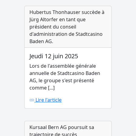
Hubertus Thonhauser succède à
Jürg Altorfer en tant que
président du conseil
d'administration de Stadtcasino
Baden AG.
Jeudi 12 juin 2025
Lors de l'assemblée générale
annuelle de Stadtcasino Baden
AG, le groupe s'est présenté
comme [...]
Lire l'article
Kursaal Bern AG poursuit sa
trajectoire de succès