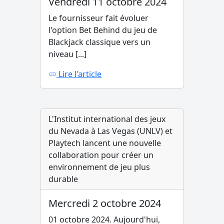
Vendredi 11 octobre 2024
Le fournisseur fait évoluer
l'option Bet Behind du jeu de
Blackjack classique vers un
niveau [...]
Lire l'article
L'Institut international des jeux
du Nevada à Las Vegas (UNLV) et
Playtech lancent une nouvelle
collaboration pour créer un
environnement de jeu plus
durable
Mercredi 2 octobre 2024
01 octobre 2024. Aujourd'hui,