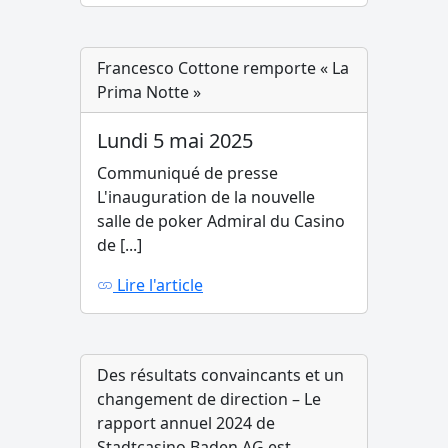
Francesco Cottone remporte « La
Prima Notte »
Lundi 5 mai 2025
Communiqué de presse
L'inauguration de la nouvelle
salle de poker Admiral du Casino
de [...]
Lire l'article
Des résultats convaincants et un
changement de direction – Le
rapport annuel 2024 de
Stadtcasino Baden AG est