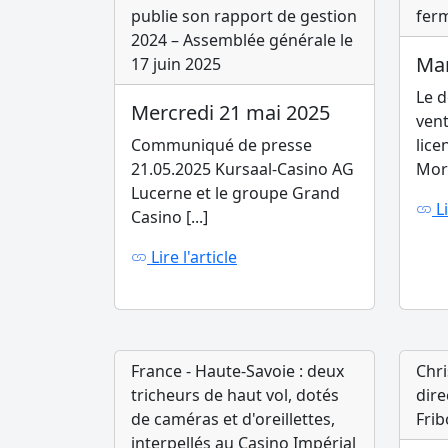
publie son rapport de gestion
fer
2024 – Assemblée générale le
Mar
17 juin 2025
Le d
Mercredi 21 mai 2025
vent
Communiqué de presse
lice
21.05.2025 Kursaal-Casino AG
Morit
Lucerne et le groupe Grand
Li
Casino [...]
Lire l'article
France - Haute-Savoie : deux
Chri
tricheurs de haut vol, dotés
dire
de caméras et d'oreillettes,
Frib
interpellés au Casino Impérial