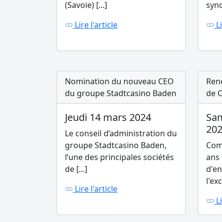
(Savoie) [...]
syno
Lire l'article
Li
Nomination du nouveau CEO
Reno
du groupe Stadtcasino Baden
de 
Jeudi 14 mars 2024
Sa
20
Le conseil d’administration du
groupe Stadtcasino Baden,
Com
l’une des principales sociétés
ans 
de [...]
d'e
l'exc
Lire l'article
Li