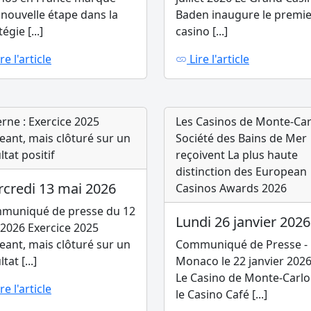
nouvelle étape dans la
Baden inaugure le premie
égie [...]
casino [...]
re l'article
Lire l'article
rne : Exercice 2025
Les Casinos de Monte-Car
eant, mais clôturé sur un
Société des Bains de Mer
ltat positif
reçoivent La plus haute
distinction des European
credi 13 mai 2026
Casinos Awards 2026
muniqué de presse du 12
Lundi 26 janvier 2026
2026 Exercice 2025
eant, mais clôturé sur un
Communiqué de Presse -
tat [...]
Monaco le 22 janvier 2026
Le Casino de Monte-Carlo
re l'article
le Casino Café [...]