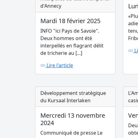
Lun
d'Annecy
«Plu
Mardi 18 février 2025
adie
INFO "ici Pays de Savoie".
tenu
Deux hommes ont été
Frib
interpellés en flagrant délit
Li
de tricherie au [...]
Lire l'article
Développement stratégique
L'Am
du Kursaal Interlaken
casi
Mercredi 13 novembre
Ven
2024
Deu
Communiqué de presse Le
obte