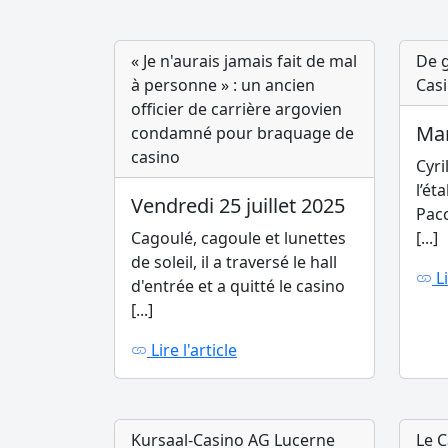
« Je n'aurais jamais fait de mal
De 
à personne » : un ancien
Casi
officier de carrière argovien
Mar
condamné pour braquage de
casino
Cyri
l’ét
Vendredi 25 juillet 2025
Pacc
Cagoulé, cagoule et lunettes
[...]
de soleil, il a traversé le hall
Li
d'entrée et a quitté le casino
[...]
Lire l'article
Kursaal-Casino AG Lucerne
Le C