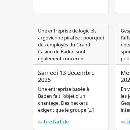
Une entreprise de logiciels
Gesp
argovienne piratée : pourquoi
l’af
des employés du Grand
nets
Casino de Baden sont
spor
également concernés
pub
Samedi 13 décembre
Mer
2025
20
Une entreprise basée à
En v
Baden fait l’objet d’un
les 
chantage. Des hackers
Gesp
exigent que le groupe [...]
inte
Lire l'article
Li