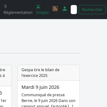
Rechercher
Réglementation
Emploi
ère
Gespa tire le bilan de
s à
l'exercice 2025
Mardi 9 juin 2026
6
Communiqué de presse
 1er
Berne, le 9 juin 2026 Dans son
no
rapport annuel, l’autorité [...]