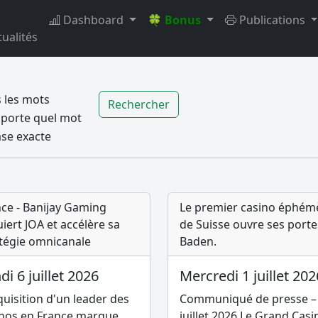
Dashboard
🍀 Bonus
Publications
tualités
 les mots
Rechercher
porte quel mot
se exacte
ce - Banijay Gaming
Le premier casino éphém
iert JOA et accélère sa
de Suisse ouvre ses porte
tégie omnicanale
Baden.
di 6 juillet 2026
Mercredi 1 juillet 202
quisition d'un leader des
Communiqué de presse –
inos en France marque
juillet 2026 Le Grand Casi