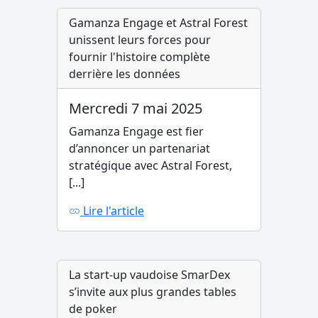
Gamanza Engage et Astral Forest
unissent leurs forces pour
fournir l'histoire complète
derrière les données
Mercredi 7 mai 2025
Gamanza Engage est fier
d’annoncer un partenariat
stratégique avec Astral Forest,
[...]
Lire l'article
La start-up vaudoise SmarDex
s’invite aux plus grandes tables
de poker