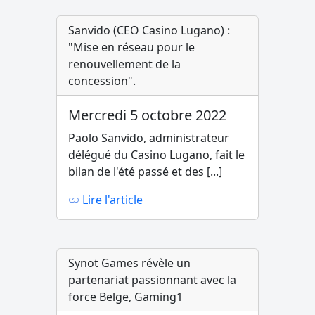
Sanvido (CEO Casino Lugano) :
"Mise en réseau pour le
renouvellement de la
concession".
Mercredi 5 octobre 2022
Paolo Sanvido, administrateur
délégué du Casino Lugano, fait le
bilan de l'été passé et des [...]
Lire l'article
Synot Games révèle un
partenariat passionnant avec la
force Belge, Gaming1