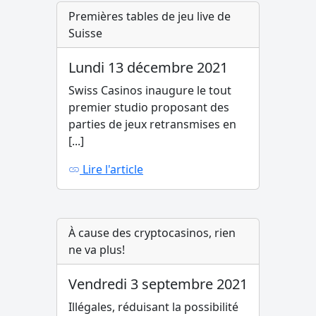
Premières tables de jeu live de
Suisse
Lundi 13 décembre 2021
Swiss Casinos inaugure le tout
premier studio proposant des
parties de jeux retransmises en
[...]
Lire l'article
À cause des cryptocasinos, rien
ne va plus!
Vendredi 3 septembre 2021
Illégales, réduisant la possibilité