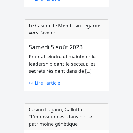
Le Casino de Mendrisio regarde
vers l'avenir.
Samedi 5 aoűt 2023
Pour atteindre et maintenir le
leadership dans le secteur, les
secrets résident dans de [...]
Lire l'article
Casino Lugano, Gallotta :
"L'innovation est dans notre
patrimoine génétique