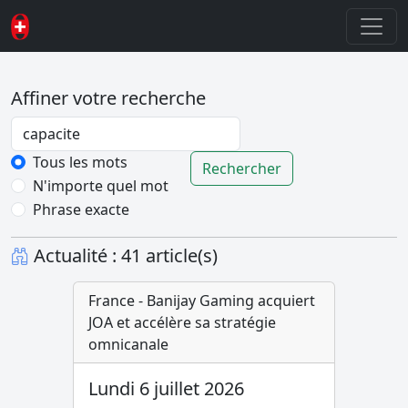
Affiner votre recherche
Password
Tous les mots
Rechercher
N'importe quel mot
Phrase exacte
Actualité : 41 article(s)
France - Banijay Gaming acquiert
JOA et accélère sa stratégie
omnicanale
Lundi 6 juillet 2026