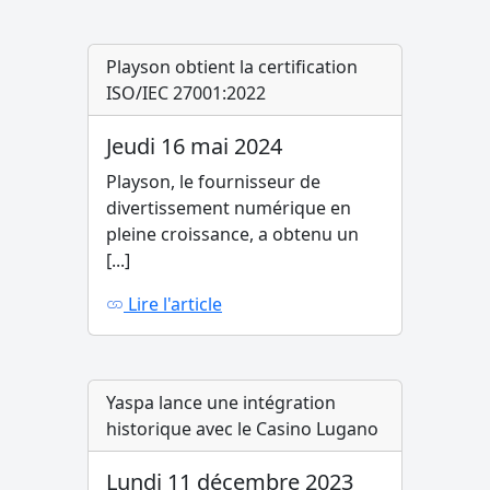
Playson obtient la certification
ISO/IEC 27001:2022
Jeudi 16 mai 2024
Playson, le fournisseur de
divertissement numérique en
pleine croissance, a obtenu un
[...]
Lire l'article
Yaspa lance une intégration
historique avec le Casino Lugano
Lundi 11 décembre 2023