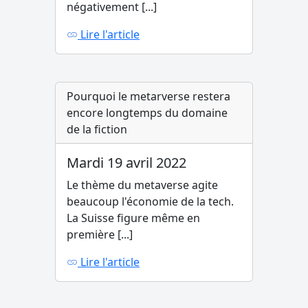
négativement [...]
Lire l'article
Pourquoi le metarverse restera
encore longtemps du domaine
de la fiction
Mardi 19 avril 2022
Le thème du metaverse agite
beaucoup l'économie de la tech.
La Suisse figure même en
première [...]
Lire l'article