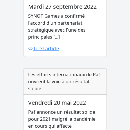
Mardi 27 septembre 2022
SYNOT Games a confirmé
l'accord d'un partenariat
stratégique avec l'une des
principales [...]
Lire l'article
Les efforts internationaux de Paf
ouvrent la voie à un résultat
solide
Vendredi 20 mai 2022
Paf annonce un résultat solide
pour 2021 malgré la pandémie
en cours qui affecte